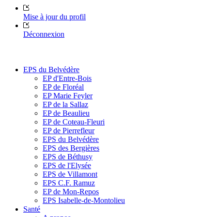
Mise à jour du profil
Déconnexion
EPS du Belvédère
EP d'Entre-Bois
EP de Floréal
EP Marie Feyler
EP de la Sallaz
EP de Beaulieu
EP de Coteau-Fleuri
EP de Pierrefleur
EPS du Belvédère
EPS des Bergières
EPS de Béthusy
EPS de l'Elysée
EPS de Villamont
EPS C.F. Ramuz
EP de Mon-Repos
EPS Isabelle-de-Montolieu
Santé