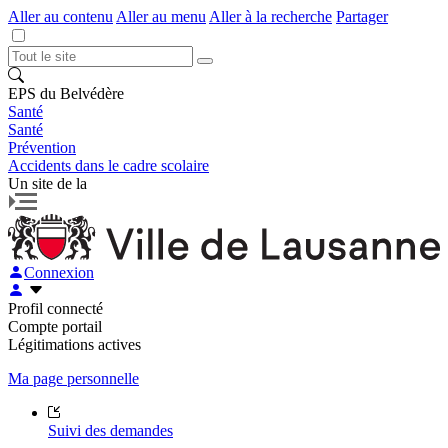
Aller au contenu
Aller au menu
Aller à la recherche
Partager
EPS du Belvédère
Santé
Santé
Prévention
Accidents dans le cadre scolaire
Un site de la
Connexion
Profil connecté
Compte portail
Légitimations actives
Ma page personnelle
Suivi des demandes