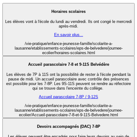
Horaires scolaires
Les élèves vont à l'école du lundi au vendredi. Ils ont congé le mercredi
après-midi.
En savoir plus...
/vie-pratique/enfance-jeunesse-famille/scolarite-a-
lausanne/etablissements-scolaires/eps-de-belvedere/journee-
ecolier/horaires-scolaires.html
Accueil parascolaire 7-8 et 9-11S Belvédère
Les élèves de 7P à 11S ont la possibilité de rester à l'école pendant la
pause de midi. Un accueil parascolaire avec contrôle des présences
est possible pour les 7-8P. Les 9S-11S peuvent se rendre au réfectoire
qui se trouve dans l'enceinte du collège.
Accueil parascolaire 7-8P / 9-12S
/vie-pratique/enfance-jeunesse-famille/scolarite-a-
lausanne/etablissements-scolaires/eps-de-belvedere/journee-
ecolier/Accueil-parascolaire-7-8-et-9-11S-Belvedere.html
Devoirs accompagnés (DAC) 7-8P
Les élèves peuvent être encadrés pour faire leurs devoirs au sein de