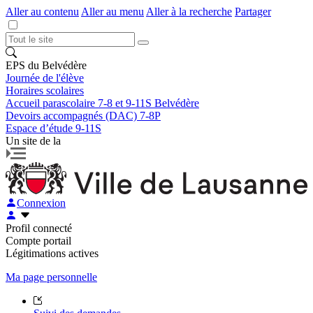
Aller au contenu
Aller au menu
Aller à la recherche
Partager
EPS du Belvédère
Journée de l'élève
Horaires scolaires
Accueil parascolaire 7-8 et 9-11S Belvédère
Devoirs accompagnés (DAC) 7-8P
Espace d’étude 9-11S
Un site de la
Connexion
Profil connecté
Compte portail
Légitimations actives
Ma page personnelle