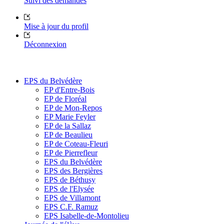
Suivi des demandes
Mise à jour du profil
Déconnexion
EPS du Belvédère
EP d'Entre-Bois
EP de Floréal
EP de Mon-Repos
EP Marie Feyler
EP de la Sallaz
EP de Beaulieu
EP de Coteau-Fleuri
EP de Pierrefleur
EPS du Belvédère
EPS des Bergières
EPS de Béthusy
EPS de l'Elysée
EPS de Villamont
EPS C.F. Ramuz
EPS Isabelle-de-Montolieu