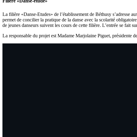
Filière «Danse-étude»
La filière «Danse-Etudes» de l’établissement de Béthusy s’adresse aux 
permet de concilier la pratique de la danse avec la scolarité obligatoir
de jeunes danseurs suivent les cours de cette filière. L’entrée se fait 
La responsable du projet est Madame Marjolaine Piguet, présidente de