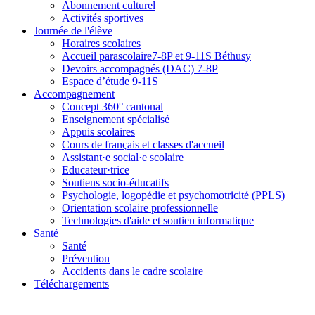
Abonnement culturel
Activités sportives
Journée de l'élève
Horaires scolaires
Accueil parascolaire7-8P et 9-11S Béthusy
Devoirs accompagnés (DAC) 7-8P
Espace d’étude 9-11S
Accompagnement
Concept 360° cantonal
Enseignement spécialisé
Appuis scolaires
Cours de français et classes d'accueil
Assistant·e social·e scolaire
Educateur·trice
Soutiens socio-éducatifs
Psychologie, logopédie et psychomotricité (PPLS)
Orientation scolaire professionnelle
Technologies d'aide et soutien informatique
Santé
Santé
Prévention
Accidents dans le cadre scolaire
Téléchargements