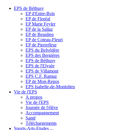
EPS de Béthusy
EP d'Entre-Bois
EP de Floréal
EP Marie Feyler
EP de la Sallaz
EP de Beaulieu
EP de Coteau-Fleuri
EP de Pierrefleur
EPS du Belvédère
EPS des Bergières
EPS de Béthusy
EPS de l'Elysée
EPS de Villamont
EPS C.F. Ramuz
EP de Mon-Repos
EPS Isabelle-de-Montolieu
Vie de l'EPS
A propos
Vie de l'EPS
Journée de l'élève
Accompagnement
Santé
Téléchargements
Sports-Arts-Etudes ...