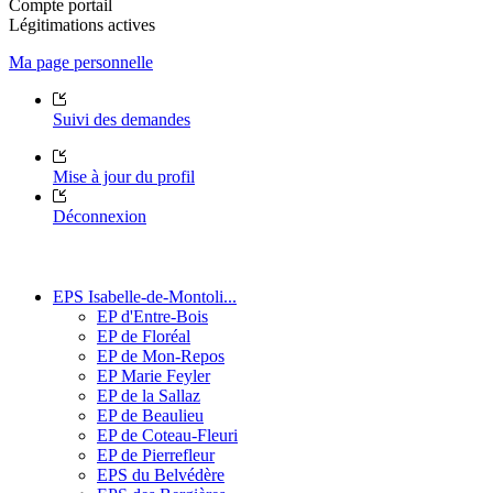
Compte portail
Légitimations actives
Ma page personnelle
Suivi des demandes
Mise à jour du profil
Déconnexion
EPS Isabelle-de-Montoli...
EP d'Entre-Bois
EP de Floréal
EP de Mon-Repos
EP Marie Feyler
EP de la Sallaz
EP de Beaulieu
EP de Coteau-Fleuri
EP de Pierrefleur
EPS du Belvédère