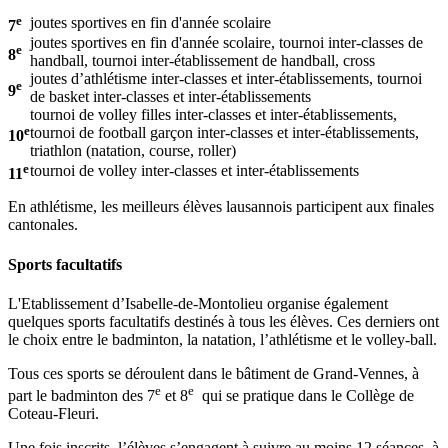
e
joutes sportives en fin d'année scolaire
7
joutes sportives en fin d'année scolaire, tournoi inter-classes de
e
8
handball, tournoi inter-établissement de handball, cross
joutes d’athlétisme inter-classes et inter-établissements, tournoi
e
9
de basket inter-classes et inter-établissements
tournoi de volley filles inter-classes et inter-établissements,
e
tournoi de football garçon inter-classes et inter-établissements,
10
triathlon (natation, course, roller)
e
tournoi de volley inter-classes et inter-établissements
11
En athlétisme, les meilleurs élèves lausannois participent aux finales
cantonales.
Sports facultatifs
L'Etablissement d’Isabelle-de-Montolieu organise également
quelques sports facultatifs destinés à tous les élèves. Ces derniers ont
le choix entre le badminton, la natation, l’athlétisme et le volley-ball.
Tous ces sports se déroulent dans le bâtiment de Grand-Vennes, à
e
e
part le badminton des 7
et 8
qui se pratique dans le Collège de
Coteau-Fleuri.
Une fois inscrits, l’élèves s’engagent à suivre au moins 12 séances, à