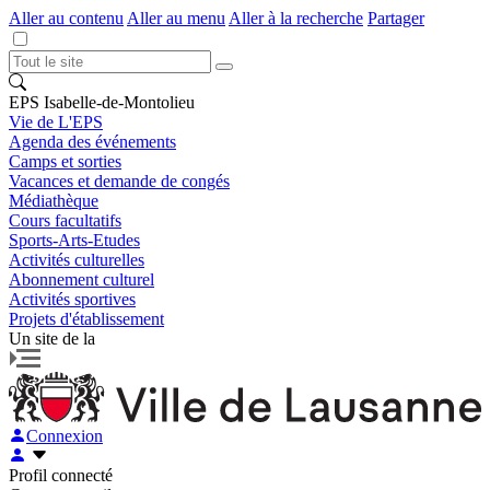
Aller au contenu
Aller au menu
Aller à la recherche
Partager
EPS Isabelle-de-Montolieu
Vie de L'EPS
Agenda des événements
Camps et sorties
Vacances et demande de congés
Médiathèque
Cours facultatifs
Sports-Arts-Etudes
Activités culturelles
Abonnement culturel
Activités sportives
Projets d'établissement
Un site de la
Connexion
Profil connecté