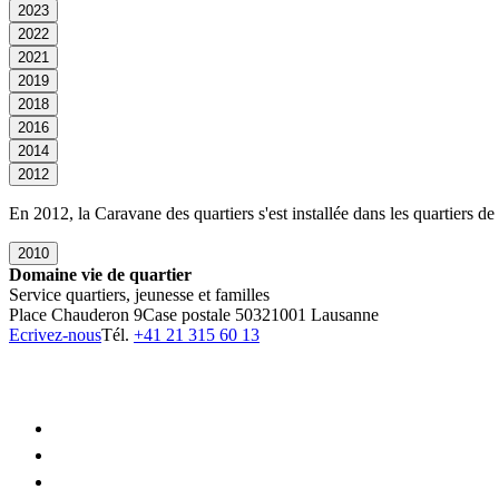
2023
2022
2021
2019
2018
2016
2014
2012
En 2012, la Caravane des quartiers s'est installée dans les quartiers d
2010
Domaine vie de quartier
Service quartiers, jeunesse et familles
Place Chauderon 9
Case postale 5032
1001 Lausanne
Ecrivez-nous
Tél.
+41 21 315 60 13