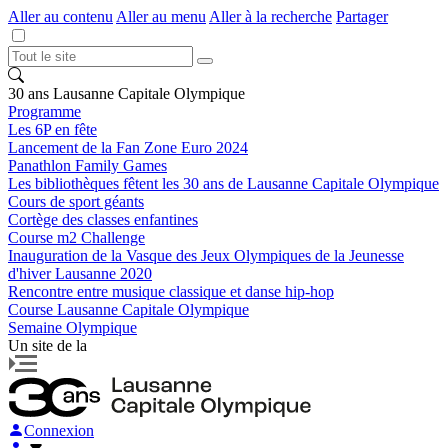
Aller au contenu
Aller au menu
Aller à la recherche
Partager
30 ans Lausanne Capitale Olympique
Programme
Les 6P en fête
Lancement de la Fan Zone Euro 2024
Panathlon Family Games
Les bibliothèques fêtent les 30 ans de Lausanne Capitale Olympique
Cours de sport géants
Cortège des classes enfantines
Course m2 Challenge
Inauguration de la Vasque des Jeux Olympiques de la Jeunesse
d'hiver Lausanne 2020
Rencontre entre musique classique et danse hip-hop
Course Lausanne Capitale Olympique
Semaine Olympique
Un site de la
Connexion