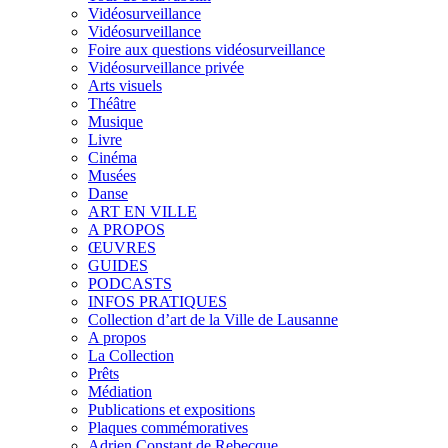
Vidéosurveillance
Vidéosurveillance
Foire aux questions vidéosurveillance
Vidéosurveillance privée
Arts visuels
Théâtre
Musique
Livre
Cinéma
Musées
Danse
ART EN VILLE
A PROPOS
ŒUVRES
GUIDES
PODCASTS
INFOS PRATIQUES
Collection d’art de la Ville de Lausanne
A propos
La Collection
Prêts
Médiation
Publications et expositions
Plaques commémoratives
Adrien Constant de Rebecque