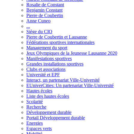
Rosalie de Constant
Benjamin Constant
Pierre de Coubertin
Anne Cuneo
...
Siège du CIO
Pierre de Coubertin et Lausanne
Fédérations sportives internationales
Management du sport
Jeux Olympiques de la Jeunesse Lausanne 2020
Manifestations sportives
Grandes installations sportives
Clubs et associations
Université et EPF
Interact, un partenariat Ville-Université
EUniverCities: Un partenariat Ville-Université
Hautes écoles
Liste des hautes écoles
Scolarité
Recherche
Développement durable
Portail Développement durable
Energies
Espaces verts
Mobilité