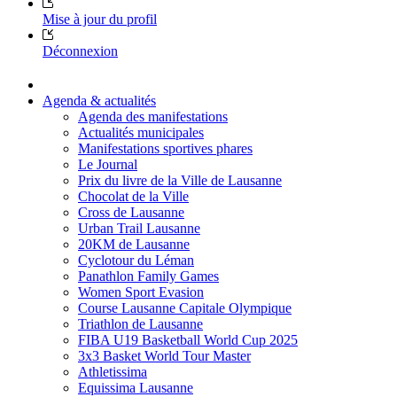
Mise à jour du profil
Déconnexion
Agenda & actualités
Agenda des manifestations
Actualités municipales
Manifestations sportives phares
Le Journal
Prix du livre de la Ville de Lausanne
Chocolat de la Ville
Cross de Lausanne
Urban Trail Lausanne
20KM de Lausanne
Cyclotour du Léman
Panathlon Family Games
Women Sport Evasion
Course Lausanne Capitale Olympique
Triathlon de Lausanne
FIBA U19 Basketball World Cup 2025
3x3 Basket World Tour Master
Athletissima
Equissima Lausanne