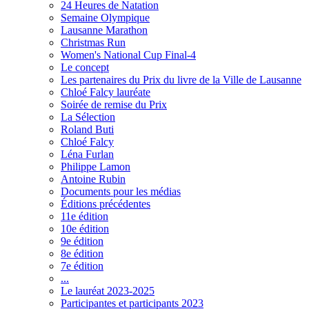
24 Heures de Natation
Semaine Olympique
Lausanne Marathon
Christmas Run
Women's National Cup Final-4
Le concept
Les partenaires du Prix du livre de la Ville de Lausanne
Chloé Falcy lauréate
Soirée de remise du Prix
La Sélection
Roland Buti
Chloé Falcy
Léna Furlan
Philippe Lamon
Antoine Rubin
Documents pour les médias
Éditions précédentes
11e édition
10e édition
9e édition
8e édition
7e édition
...
Le lauréat 2023-2025
Participantes et participants 2023