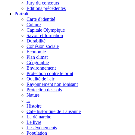
Jury du concours
Editions précédentes
Portrait
Carte d'identité
Culture
Capitale Olympique
Savoir et formation
Durabilité
Cohésion sociale
Economie
Plan climat
Géographie
Environnement
Protection contre le bruit
Qualité de l'air
Rayonnement non-ionisant
Protection des sols
Nature
...
Histoire
Café historique de Lausanne
La démarche
Le livre
Les événements
Population