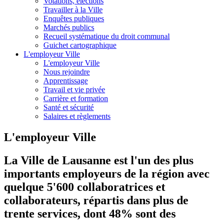
Votations, élections
Travailler à la Ville
Enquêtes publiques
Marchés publics
Recueil systématique du droit communal
Guichet cartographique
L'employeur Ville
L'employeur Ville
Nous rejoindre
Apprentissage
Travail et vie privée
Carrière et formation
Santé et sécurité
Salaires et règlements
L'employeur Ville
La Ville de Lausanne est l'un des plus
importants employeurs de la région avec
quelque 5'600 collaboratrices et
collaborateurs, répartis dans plus de
trente services, dont 48% sont des