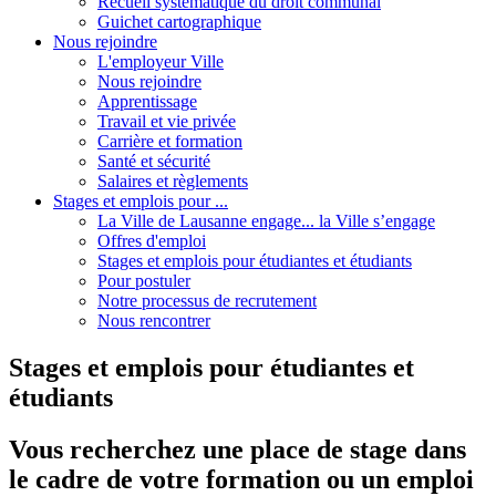
Recueil systématique du droit communal
Guichet cartographique
Nous rejoindre
L'employeur Ville
Nous rejoindre
Apprentissage
Travail et vie privée
Carrière et formation
Santé et sécurité
Salaires et règlements
Stages et emplois pour ...
La Ville de Lausanne engage... la Ville s’engage
Offres d'emploi
Stages et emplois pour étudiantes et étudiants
Pour postuler
Notre processus de recrutement
Nous rencontrer
Stages et emplois pour étudiantes et
étudiants
Vous recherchez une place de stage dans
le cadre de votre formation ou un emploi