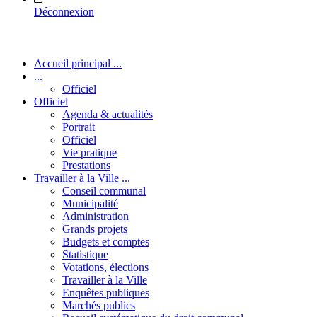
Déconnexion
Accueil principal ...
...
Officiel
Officiel
Agenda & actualités
Portrait
Officiel
Vie pratique
Prestations
Travailler à la Ville ...
Conseil communal
Municipalité
Administration
Grands projets
Budgets et comptes
Statistique
Votations, élections
Travailler à la Ville
Enquêtes publiques
Marchés publics