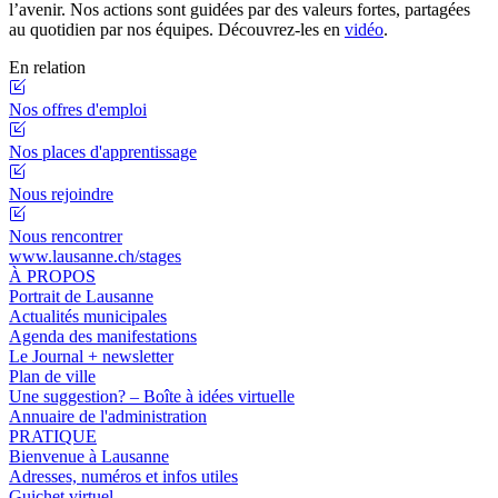
l’avenir. Nos actions sont guidées par des valeurs fortes, partagées
au quotidien par nos équipes. Découvrez-les en
vidéo
.
En relation
Nos offres d'emploi
Nos places d'apprentissage
Nous rejoindre
Nous rencontrer
www.lausanne.ch
/stages
À PROPOS
Portrait de Lausanne
Actualités municipales
Agenda des manifestations
Le Journal + newsletter
Plan de ville
Une suggestion? – Boîte à idées virtuelle
Annuaire de l'administration
PRATIQUE
Bienvenue à Lausanne
Adresses, numéros et infos utiles
Guichet virtuel