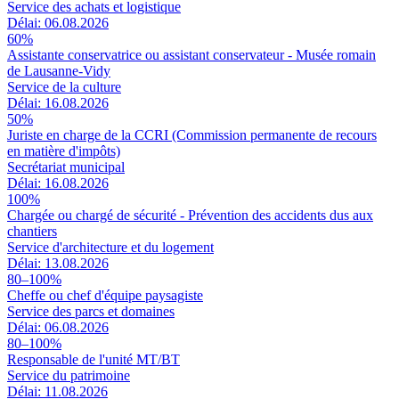
Service des achats et logistique
Délai: 06.08.2026
60%
Assistante conservatrice ou assistant conservateur - Musée romain
de Lausanne-Vidy
Service de la culture
Délai: 16.08.2026
50%
Juriste en charge de la CCRI (Commission permanente de recours
en matière d'impôts)
Secrétariat municipal
Délai: 16.08.2026
100%
Chargée ou chargé de sécurité - Prévention des accidents dus aux
chantiers
Service d'architecture et du logement
Délai: 13.08.2026
80–100%
Cheffe ou chef d'équipe paysagiste
Service des parcs et domaines
Délai: 06.08.2026
80–100%
Responsable de l'unité MT/BT
Service du patrimoine
Délai: 11.08.2026