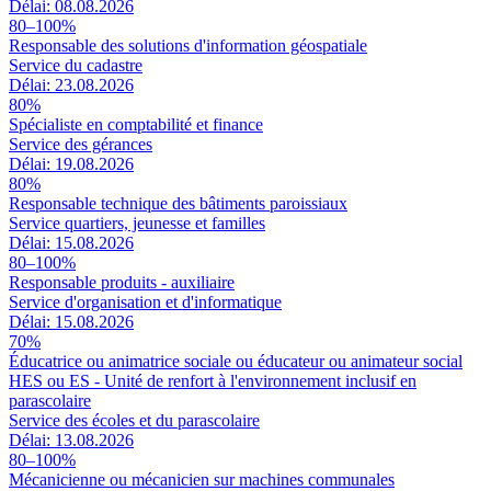
Délai: 08.08.2026
80–100%
Responsable des solutions d'information géospatiale
Service du cadastre
Délai: 23.08.2026
80%
Spécialiste en comptabilité et finance
Service des gérances
Délai: 19.08.2026
80%
Responsable technique des bâtiments paroissiaux
Service quartiers, jeunesse et familles
Délai: 15.08.2026
80–100%
Responsable produits - auxiliaire
Service d'organisation et d'informatique
Délai: 15.08.2026
70%
Éducatrice ou animatrice sociale ou éducateur ou animateur social
HES ou ES - Unité de renfort à l'environnement inclusif en
parascolaire
Service des écoles et du parascolaire
Délai: 13.08.2026
80–100%
Mécanicienne ou mécanicien sur machines communales