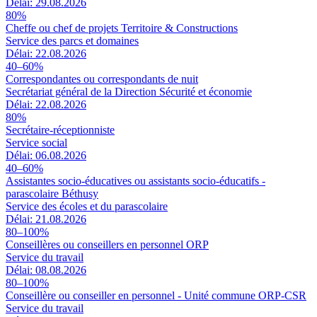
Délai: 29.08.2026
80%
Cheffe ou chef de projets Territoire & Constructions
Service des parcs et domaines
Délai: 22.08.2026
40–60%
Correspondantes ou correspondants de nuit
Secrétariat général de la Direction Sécurité et économie
Délai: 22.08.2026
80%
Secrétaire-réceptionniste
Service social
Délai: 06.08.2026
40–60%
Assistantes socio-éducatives ou assistants socio-éducatifs -
parascolaire Béthusy
Service des écoles et du parascolaire
Délai: 21.08.2026
80–100%
Conseillères ou conseillers en personnel ORP
Service du travail
Délai: 08.08.2026
80–100%
Conseillère ou conseiller en personnel - Unité commune ORP-CSR
Service du travail