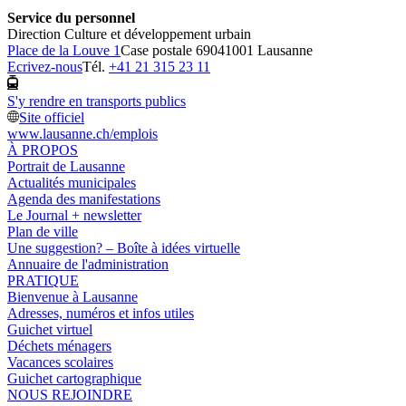
Service du personnel
Direction Culture et développement urbain
Place de la Louve 1
Case postale 6904
1001 Lausanne
Ecrivez-nous
Tél.
+41 21 315 23 11
S'y rendre en transports publics
Site officiel
www.lausanne.ch
/emplois
À PROPOS
Portrait de Lausanne
Actualités municipales
Agenda des manifestations
Le Journal + newsletter
Plan de ville
Une suggestion? – Boîte à idées virtuelle
Annuaire de l'administration
PRATIQUE
Bienvenue à Lausanne
Adresses, numéros et infos utiles
Guichet virtuel
Déchets ménagers
Vacances scolaires
Guichet cartographique
NOUS REJOINDRE