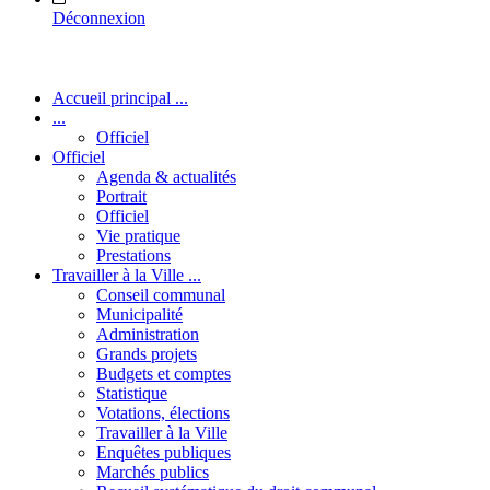
Déconnexion
Accueil principal ...
...
Officiel
Officiel
Agenda & actualités
Portrait
Officiel
Vie pratique
Prestations
Travailler à la Ville ...
Conseil communal
Municipalité
Administration
Grands projets
Budgets et comptes
Statistique
Votations, élections
Travailler à la Ville
Enquêtes publiques
Marchés publics