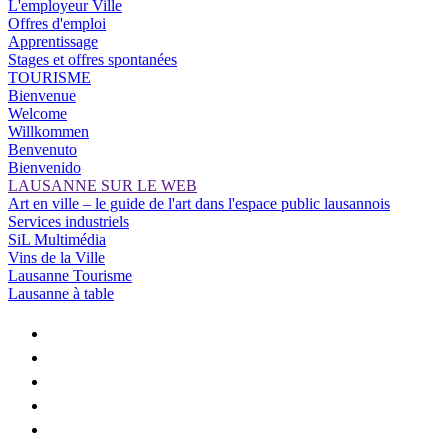
L'employeur Ville
Offres d'emploi
Apprentissage
Stages et offres spontanées
TOURISME
Bienvenue
Welcome
Willkommen
Benvenuto
Bienvenido
LAUSANNE SUR LE WEB
Art en ville – le guide de l'art dans l'espace public lausannois
Services industriels
SiL Multimédia
Vins de la Ville
Lausanne Tourisme
Lausanne à table