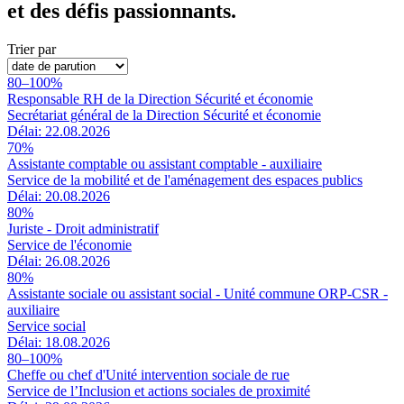
et des défis passionnants.
Trier par
80–100%
Responsable RH de la Direction Sécurité et économie
Secrétariat général de la Direction Sécurité et économie
Délai: 22.08.2026
70%
Assistante comptable ou assistant comptable - auxiliaire
Service de la mobilité et de l'aménagement des espaces publics
Délai: 20.08.2026
80%
Juriste - Droit administratif
Service de l'économie
Délai: 26.08.2026
80%
Assistante sociale ou assistant social - Unité commune ORP-CSR -
auxiliaire
Service social
Délai: 18.08.2026
80–100%
Cheffe ou chef d'Unité intervention sociale de rue
Service de l’Inclusion et actions sociales de proximité