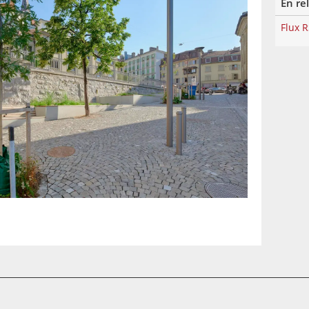
En re
Flux 