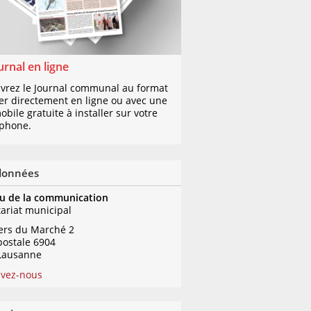
urnal en ligne
vrez le Journal communal au format
er directement en ligne ou avec une
bile gratuite à installer sur votre
phone.
données
u de la communication
tariat municipal
iers du Marché 2
postale 6904
Lausanne
ivez-nous