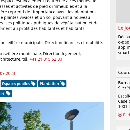
e l’espace est localement réaffectée à ces modes de
sses et activités de pied d’immeubles et à la
ière reprend de l’importance avec des plantations
de plantes vivaces et un sol pouvant à nouveau
es. Les politiques publiques de végétalisation et de
Le Jo
binent au profit des habitantes et habitants.
Décou
e-pap
 conseillère municipale, Direction finances et mobilité,
app mo
0
smart
conseillère municipale, Direction logement,
chitecture,
tél.
+41 21 315 52 00
Coor
09.2023
Burea
Espaces publics
Plantation
Secré
ure
Escal
Case 
1001 
Ecr