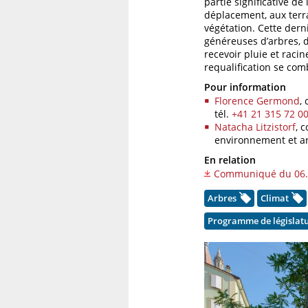
partie significative d
déplacement, aux terra
végétation. Cette dern
généreuses d’arbres, 
recevoir pluie et racin
requalification se com
Pour information
Florence Germond
,
tél.
+41 21 315 72 0
Natacha Litzistorf
, 
environnement et ar
En relation
Communiqué du 06.
Arbres
Climat
Programme de législat