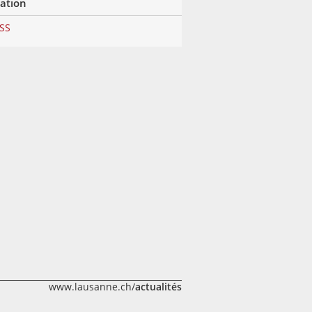
lation
RSS
www.lausanne.ch/
actualités