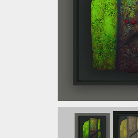
Symboles més
Al-Aboudi, Faïk
peinture... – 67 x 
CAL – VILLE 0534