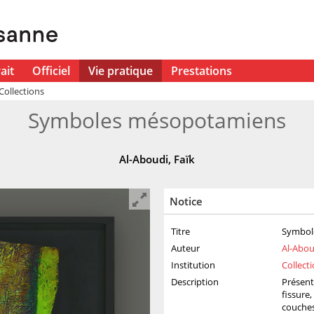
ait
Officiel
Vie pratique
Prestations
Collections
ons des musées et de la Ville de
Symboles mésopotamiens
Al-Aboudi, Faïk
×
×
Collection d'art de ...
×
al-aboudi
Notice
1 sur 1 résultat
triés par
Titre
Symbol
Filtres
Auteur
Al-Abou
Institution
Collecti
titutions
Artistes
Types d'objet
Techniques/matér
Description
Présent
fissure
(1)
couches