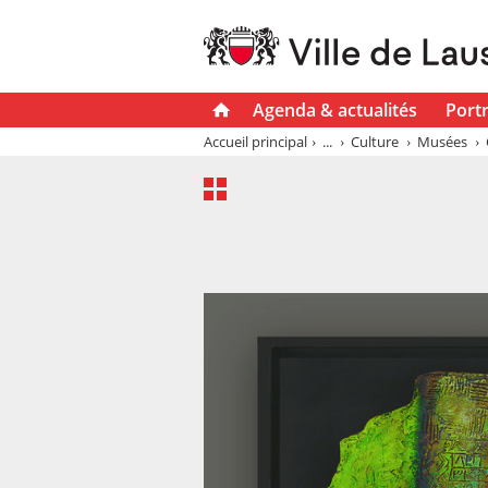
Agenda & actualités
Portr
Accueil principal
...
Culture
Musées
Collecti
Ins
Collection d'art de la Ville de Lausanne 