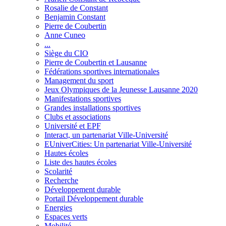
Rosalie de Constant
Benjamin Constant
Pierre de Coubertin
Anne Cuneo
...
Siège du CIO
Pierre de Coubertin et Lausanne
Fédérations sportives internationales
Management du sport
Jeux Olympiques de la Jeunesse Lausanne 2020
Manifestations sportives
Grandes installations sportives
Clubs et associations
Université et EPF
Interact, un partenariat Ville-Université
EUniverCities: Un partenariat Ville-Université
Hautes écoles
Liste des hautes écoles
Scolarité
Recherche
Développement durable
Portail Développement durable
Energies
Espaces verts
Mobilité