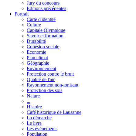
Jury du concours
Editions précédentes
Portrait
Carte d'identité
Culture
Capitale Olympique
Savoir et formation
Durabilité
Cohésion sociale
Economie
Plan climat
Géographie
Environnement
Protection contre le bruit
Qualité de l'air
Rayonnement non-ionisant
Protection des sols
Nature
...
Histoire
Café historique de Lausanne
La démarche
Le livre
Les événements
Population