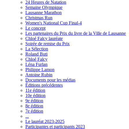
24 Heures de Natation
Semaine Olympique
Lausanne Marathon
Christmas Run
Women's National Cup Final-4
Le concept
Les partenaires du Prix du livre de la Ville de Lausanne
Chloé Falcy lauréate
Soirée de remise du Prix
La Sélection
Roland Buti
Chloé Falcy
Léna Furlan
Philippe Lamon
Antoine Rubin
Documents pour les médias
Éditions précédentes
11e édition
10e édition
9e édition
8e édition
7e édition
...
Le lauréat 2023-2025
Participantes et participants 2023