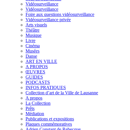
Vidéosurveillance
Vidéosurveillance
Foire aux questions vidéosurveillance
Vidéosurveillance privée
Arts visuels
Théâtre
Musique
Livre
Cinéma
Musées
Danse
ART EN VILLE
A PROPOS
ŒUVRES
GUIDES
PODCASTS
INFOS PRATIQUES
Collection d’art de la Ville de Lausanne
A propos
La Collection
Prêts
Médiation
Publications et expositions
Plaques commémoratives
Adrien Constant de Rebecque