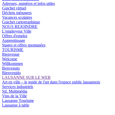
Adresses, numéros et infos utiles
Guichet virtuel
Déchets ménagers
Vacances scolaires
Guichet cartographique
NOUS REJOINDRE
L'employeur Ville
Offres d'emploi
Apprentissage
Stages et offres spontanées
TOURISME
Bienvenue
Welcome
Willkommen
Benvenuto
Bienvenido
LAUSANNE SUR LE WEB
Art en ville – le guide de l'art dans l'espace public lausannois
Services industriels
SiL Multimédia
Vins de la Ville
Lausanne Tourisme
Lausanne à table