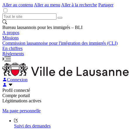
Aller au contenu
Aller au menu
Aller à la recherche
Partager
Bureau lausannois pour les immigrés – BLI
A propos
Missions
Commission lausannoise pour l'intégration des immigrés (CLI)
En chiffres
Règlements
Connexion
Profil connecté
Compte portail
Légitimations actives
Ma page personnelle
Suivi des demandes