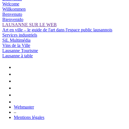
Welcome
Willkommen
Benvenuto
Bienvenido
LAUSANNE SUR LE WEB
Art en ville – le guide de l'art dans l'espace public lausannois
Services industriels
SiL Multimédia
Vins de la Ville
Lausanne Tourisme
Lausanne à table
Webmaster
–
Mentions légales