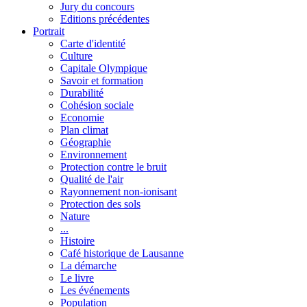
Jury du concours
Editions précédentes
Portrait
Carte d'identité
Culture
Capitale Olympique
Savoir et formation
Durabilité
Cohésion sociale
Economie
Plan climat
Géographie
Environnement
Protection contre le bruit
Qualité de l'air
Rayonnement non-ionisant
Protection des sols
Nature
...
Histoire
Café historique de Lausanne
La démarche
Le livre
Les événements
Population