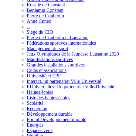
Rosalie de Constant
Benjamin Constant
Pierre de Coubertin
Anne Cuneo
...
Siège du CIO
Pierre de Coubertin et Lausanne
Fédérations sportives internationales
Management du sport
Jeux Olympiques de la Jeunesse Lausanne 2020
Manifestations sportives
Grandes installations sportives
Clubs et associations
Université et EPF
Interact, un partenariat Ville-Université
EUniverCities: Un partenariat Ville-Université
Hautes écoles
Liste des hautes écoles
Scolarité
Recherche
Développement durable
Portail Développement durable
Energies
Espaces verts
Mobilité