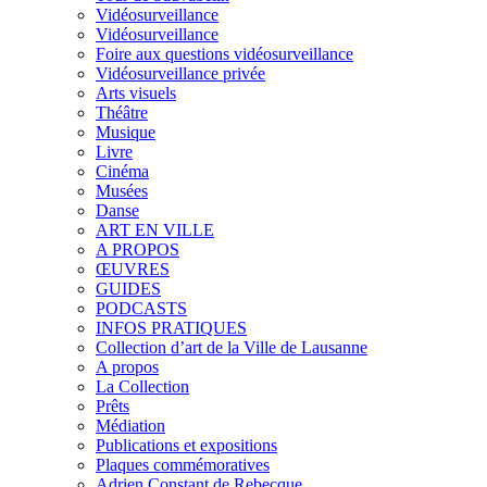
Vidéosurveillance
Vidéosurveillance
Foire aux questions vidéosurveillance
Vidéosurveillance privée
Arts visuels
Théâtre
Musique
Livre
Cinéma
Musées
Danse
ART EN VILLE
A PROPOS
ŒUVRES
GUIDES
PODCASTS
INFOS PRATIQUES
Collection d’art de la Ville de Lausanne
A propos
La Collection
Prêts
Médiation
Publications et expositions
Plaques commémoratives
Adrien Constant de Rebecque