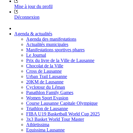
Mise à jour du profil
Déconnexion
Agenda & actualités
Agenda des manifestations
Actualités municipales
Manifestations sportives phares
Le Journal
Prix du livre de la Ville de Lausanne
Chocolat de la Ville
Cross de Lausanne
Urban Trail Lausanne
20KM de Lausanne
Cyclotour du Léman
Panathlon Family Games
Women Sport Evasion
Course Lausanne Capitale Olympique
Triathlon de Lausanne
FIBA U19 Basketball World Cup 2025
3x3 Basket World Tour Master
Athletissima
Equissima Lausanne