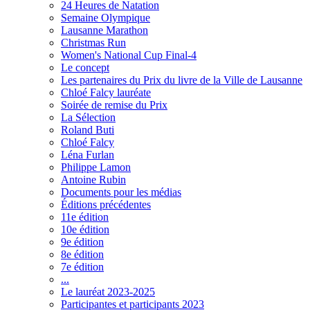
24 Heures de Natation
Semaine Olympique
Lausanne Marathon
Christmas Run
Women's National Cup Final-4
Le concept
Les partenaires du Prix du livre de la Ville de Lausanne
Chloé Falcy lauréate
Soirée de remise du Prix
La Sélection
Roland Buti
Chloé Falcy
Léna Furlan
Philippe Lamon
Antoine Rubin
Documents pour les médias
Éditions précédentes
11e édition
10e édition
9e édition
8e édition
7e édition
...
Le lauréat 2023-2025
Participantes et participants 2023