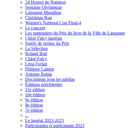
24 Heures de Natation
Semaine Olympique
Lausanne Marathon
Christmas Run
Women's National Cup Final-4
Le concept
Les partenaires du Prix du livre de la Ville de Lausanne
Chloé Falcy lauréate
Soirée de remise du Prix
La Sélection
Roland Buti
Chloé Falcy
Léna Furlan
Philippe Lamon
Antoine Rubin
Documents pour les médias
Éditions précédentes
11e édition
10e édition
9e édition
8e édition
7e édition
...
Le lauréat 2023-2025
Participantes et participants 2023