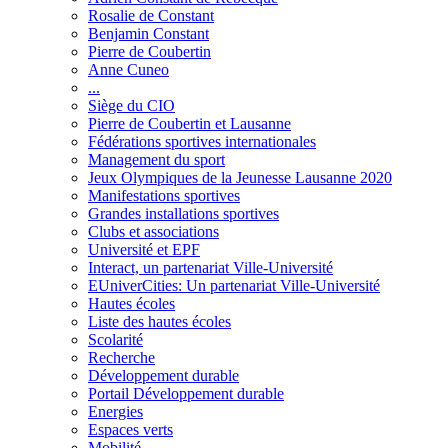
Rosalie de Constant
Benjamin Constant
Pierre de Coubertin
Anne Cuneo
...
Siège du CIO
Pierre de Coubertin et Lausanne
Fédérations sportives internationales
Management du sport
Jeux Olympiques de la Jeunesse Lausanne 2020
Manifestations sportives
Grandes installations sportives
Clubs et associations
Université et EPF
Interact, un partenariat Ville-Université
EUniverCities: Un partenariat Ville-Université
Hautes écoles
Liste des hautes écoles
Scolarité
Recherche
Développement durable
Portail Développement durable
Energies
Espaces verts
Mobilité