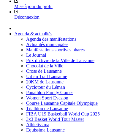
Mise à jour du profil
Déconnexion
Agenda & actualités
Agenda des manifestations
Actualités municipales
Manifestations sportives phares
Le Journal
Prix du livre de la Ville de Lausanne
Chocolat de la Ville
Cross de Lausanne
Urban Trail Lausanne
20KM de Lausanne
Cyclotour du Léman
Panathlon Family Games
Women Sport Evasion
Course Lausanne Capitale Olympique
Triathlon de Lausanne
FIBA U19 Basketball World Cup 2025
3x3 Basket World Tour Master
Athletissima
Equissima Lausanne