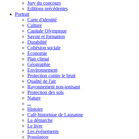
Jury du concours
Editions précédentes
Portrait
Carte d'identité
Culture
Capitale Olympique
Savoir et formation
Durabilité
Cohésion sociale
Economie
Plan climat
Géographie
Environnement
Protection contre le bruit
Qualité de l'air
Rayonnement non-ionisant
Protection des sols
Nature
...
Histoire
Café historique de Lausanne
La démarche
Le livre
Les événements
Population