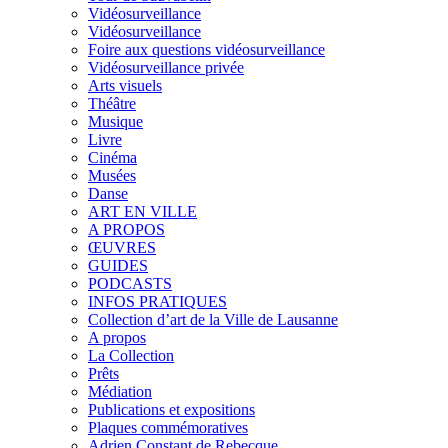
Vidéosurveillance
Vidéosurveillance
Foire aux questions vidéosurveillance
Vidéosurveillance privée
Arts visuels
Théâtre
Musique
Livre
Cinéma
Musées
Danse
ART EN VILLE
A PROPOS
ŒUVRES
GUIDES
PODCASTS
INFOS PRATIQUES
Collection d’art de la Ville de Lausanne
A propos
La Collection
Prêts
Médiation
Publications et expositions
Plaques commémoratives
Adrien Constant de Rebecque