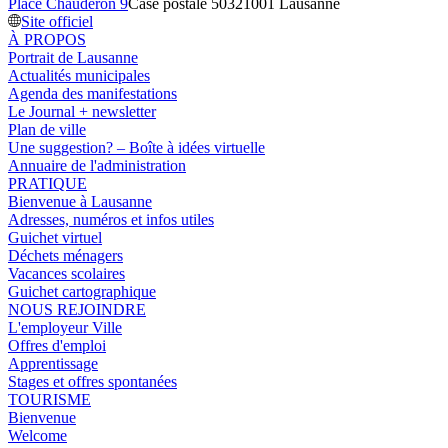
Place Chauderon 9
Case postale 5032
1001 Lausanne
Site officiel
À PROPOS
Portrait de Lausanne
Actualités municipales
Agenda des manifestations
Le Journal + newsletter
Plan de ville
Une suggestion? – Boîte à idées virtuelle
Annuaire de l'administration
PRATIQUE
Bienvenue à Lausanne
Adresses, numéros et infos utiles
Guichet virtuel
Déchets ménagers
Vacances scolaires
Guichet cartographique
NOUS REJOINDRE
L'employeur Ville
Offres d'emploi
Apprentissage
Stages et offres spontanées
TOURISME
Bienvenue
Welcome