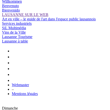
Willkommen
Benvenuto
Bienvenido
LAUSANNE SUR LE WEB
Art en ville – le guide de l'art dans l'espace public lausannois
Services industriels
SiL Multimédia
Vins de la Ville
Lausanne Tourisme
Lausanne à table
Webmaster
–
Mentions légales
Dimanche