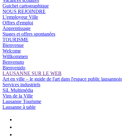
Vacances scolaires
Guichet cartographique
NOUS REJOINDRE
L'employeur Ville
Offres d'emploi
Apprentissage
Stages et offres spontanées
TOURISME
Bienvenue
Welcome
Willkommen
Benvenuto
Bienvenido
LAUSANNE SUR LE WEB
Art en ville – le guide de l'art dans l'espace public lausannois
Services industriels
SiL Multimédia
Vins de la Ville
Lausanne Tourisme
Lausanne à table