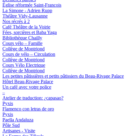
Église réformée Saint-François
La Simone - Adrien Rupp
Théâtre Vidy-Lausanne
Nos récrés à 2
Café Théâtre de la Voirie
Fées, sorcières et Baba Yaga
Bibliothèque Chailly
Cours vélo – Famille
Collège de Montriond
Cours de vélo – Circulation
Collège de Montriond
Cours Vélo Electrique
Collège de Montriond
Les petites pâtissières et petits pâtissiers du Beau-Rivage Palace
Hôtel Beau-Rivage Palace
Un café avec votre police
–
Atelier de traduction: ¿capasao?
Pyxis
Flamenco con letras de oro
Pyxis
Paella Andaluza
Pôle Sud
Artisanes - Visite