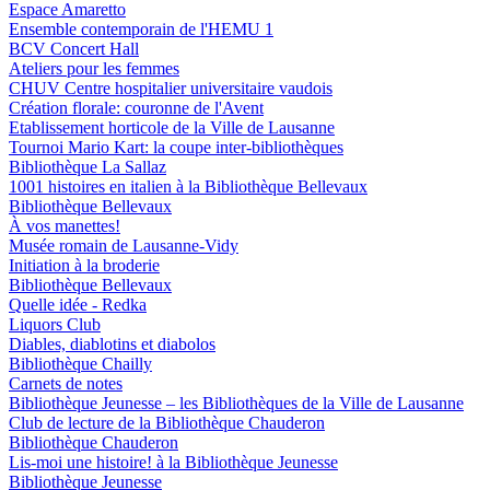
Espace Amaretto
Ensemble contemporain de l'HEMU 1
BCV Concert Hall
Ateliers pour les femmes
CHUV Centre hospitalier universitaire vaudois
Création florale: couronne de l'Avent
Etablissement horticole de la Ville de Lausanne
Tournoi Mario Kart: la coupe inter-bibliothèques
Bibliothèque La Sallaz
1001 histoires en italien à la Bibliothèque Bellevaux
Bibliothèque Bellevaux
À vos manettes!
Musée romain de Lausanne-Vidy
Initiation à la broderie
Bibliothèque Bellevaux
Quelle idée - Redka
Liquors Club
Diables, diablotins et diabolos
Bibliothèque Chailly
Carnets de notes
Bibliothèque Jeunesse – les Bibliothèques de la Ville de Lausanne
Club de lecture de la Bibliothèque Chauderon
Bibliothèque Chauderon
Lis-moi une histoire! à la Bibliothèque Jeunesse
Bibliothèque Jeunesse