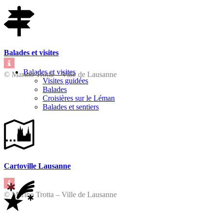
Balades et visites
Balades et visites
© Marino Trotta – Ville de Lausanne
Visites guidées
Balades
Croisières sur le Léman
Balades et sentiers
Cartoville Lausanne
© Marino Trotta – Ville de Lausanne