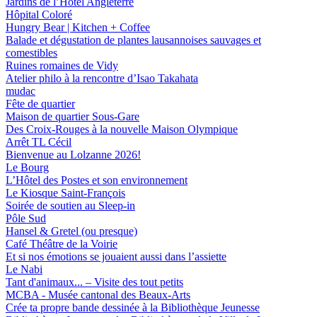
Jardins de l’Hôtel Angleterre
Hôpital Coloré
Hungry Bear | Kitchen + Coffee
Balade et dégustation de plantes lausannoises sauvages et
comestibles
Ruines romaines de Vidy
Atelier philo à la rencontre d’Isao Taka­hata
mudac
Fête de quartier
Maison de quartier Sous-Gare
Des Croix-Rouges à la nouvelle Maison Olympique
Arrêt TL Cécil
Bienvenue au Lolzanne 2026!
Le Bourg
L’Hôtel des Postes et son environnement
Le Kiosque Saint-François
Soirée de soutien au Sleep-in
Pôle Sud
Hansel & Gretel (ou presque)
Café Théâtre de la Voirie
Et si nos émotions se jouaient aussi dans l’assiette
Le Nabi
Tant d'animaux... – Visite des tout petits
MCBA - Musée cantonal des Beaux-Arts
Crée ta propre bande dessinée à la Bibliothèque Jeunesse