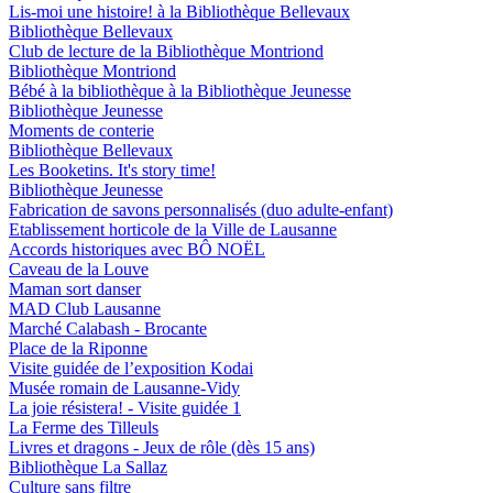
Lis-moi une histoire! à la Bibliothèque Bellevaux
Bibliothèque Bellevaux
Club de lecture de la Bibliothèque Montriond
Bibliothèque Montriond
Bébé à la bibliothèque à la Bibliothèque Jeunesse
Bibliothèque Jeunesse
Moments de conterie
Bibliothèque Bellevaux
Les Booketins. It's story time!
Bibliothèque Jeunesse
Fabrication de savons personnalisés (duo adulte-enfant)
Etablissement horticole de la Ville de Lausanne
Accords historiques avec BÔ NOËL
Caveau de la Louve
Maman sort danser
MAD Club Lausanne
Marché Calabash - Brocante
Place de la Riponne
Visite guidée de l’exposition Kodai
Musée romain de Lausanne-Vidy
La joie résistera! - Visite guidée 1
La Ferme des Tilleuls
Livres et dragons - Jeux de rôle (dès 15 ans)
Bibliothèque La Sallaz
Culture sans filtre