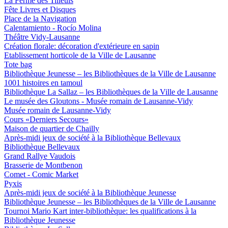
La Ferme des Tilleuls
Fête Livres et Disques
Place de la Navigation
Calentamiento - Rocío Molina
Théâtre Vidy-Lausanne
Création florale: décoration d'extérieure en sapin
Etablissement horticole de la Ville de Lausanne
Tote bag
Bibliothèque Jeunesse – les Bibliothèques de la Ville de Lausanne
1001 histoires en tamoul
Bibliothèque La Sallaz – les Bibliothèques de la Ville de Lausanne
Le musée des Gloutons - Musée romain de Lausanne-Vidy
Musée romain de Lausanne-Vidy
Cours «Derniers Secours»
Maison de quartier de Chailly
Après-midi jeux de société à la Bibliothèque Bellevaux
Bibliothèque Bellevaux
Grand Rallye Vaudois
Brasserie de Montbenon
Comet - Comic Market
Pyxis
Après-midi jeux de société à la Bibliothèque Jeunesse
Bibliothèque Jeunesse – les Bibliothèques de la Ville de Lausanne
Tournoi Mario Kart inter-bibliothèque: les qualifications à la
Bibliothèque Jeunesse