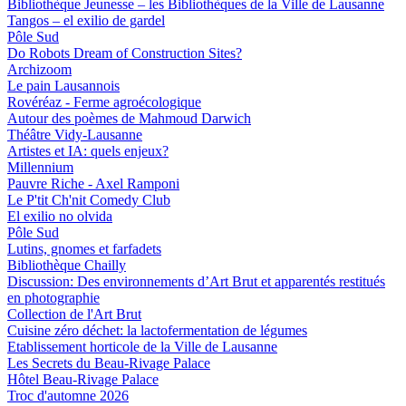
Bibliothèque Jeunesse – les Bibliothèques de la Ville de Lausanne
Tangos – el exilio de gardel
Pôle Sud
Do Robots Dream of Construction Sites?
Archizoom
Le pain Lausannois
Rovéréaz - Ferme agroécologique
Autour des poèmes de Mahmoud Darwich
Théâtre Vidy-Lausanne
Artistes et IA: quels enjeux?
Millennium
Pauvre Riche - Axel Ramponi
Le P'tit Ch'nit Comedy Club
El exilio no olvida
Pôle Sud
Lutins, gnomes et farfadets
Bibliothèque Chailly
Discussion: Des environnements d’Art Brut et apparentés restitués
en photographie
Collection de l'Art Brut
Cuisine zéro déchet: la lactofermentation de légumes
Etablissement horticole de la Ville de Lausanne
Les Secrets du Beau-Rivage Palace
Hôtel Beau-Rivage Palace
Troc d'automne 2026