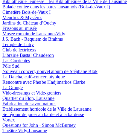
Bibliothèque Jeunesse – les Bibliothèques de la Ville de Lausanne
Balade contée dans les parcs lausannois (Bois-de-Vaux I)
Cimetière Bois-de-Vaux I
Meurtres & Mystères
Jardins du Château d’Ouchy
Frissons au musée
Musée romain de Lausanne-Vidy
J.S. Bach - Requiem de Brahms
Temple de Lutry
Club de lectricexs
Librairie Basta! Chauderon
Las Corrientes
Pôle Sud
Nouveau concert, nouvel album de Stéphane Blok
La Datcha, café-concert atypique
Rencontre avec Phœbe Hadjimarkos Clarke
La Grange
Vide-dressings et Vide-greniers
Quartier du Flon, Lausanne
Fabrication de savon naturel
Etablissement horticole de la Ville de Lausanne
Se réjouir de jouer au barde et à la bardesse
Vortex
Questions for John - Simon McBurney
Théâtre Vidy-Lausanne