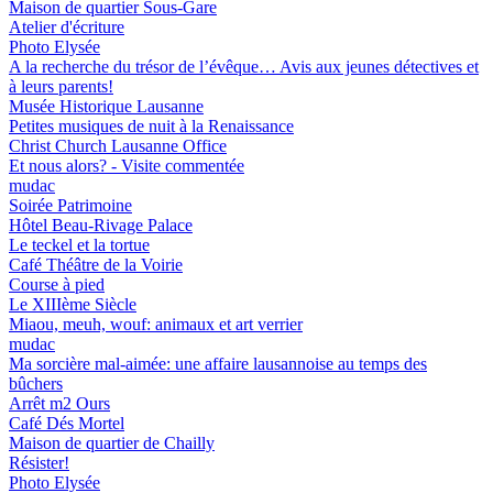
Maison de quartier Sous-Gare
Atelier d'écriture
Photo Elysée
A la recherche du trésor de l’évêque… Avis aux jeunes détectives et
à leurs parents!
Musée Historique Lausanne
Petites musiques de nuit à la Renaissance
Christ Church Lausanne Office
Et nous alors? - Visite commentée
mudac
Soirée Patrimoine
Hôtel Beau-Rivage Palace
Le teckel et la tortue
Café Théâtre de la Voirie
Course à pied
Le XIIIème Siècle
Miaou, meuh, wouf: animaux et art verrier
mudac
Ma sorcière mal-aimée: une affaire lausannoise au temps des
bûchers
Arrêt m2 Ours
Café Dés Mortel
Maison de quartier de Chailly
Résister!
Photo Elysée