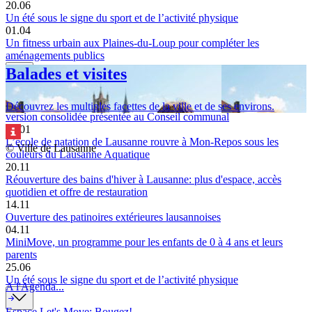
20.06
Un été sous le signe du sport et de l’activité physique
01.04
Un fitness urbain aux Plaines-du-Loup pour compléter les
aménagements publics
Balades et visites
13.03
Projet de transformation du stade Pierre-de-Coubertin: une nouvelle
Découvrez les multiples facettes de la ville et de ses environs.
version consolidée présentée au Conseil communal
10.01
L’école de natation de Lausanne rouvre à Mon-Repos sous les
© Ville de Lausanne
couleurs du Lausanne Aquatique
20.11
Réouverture des bains d'hiver à Lausanne: plus d'espace, accès
quotidien et offre de restauration
14.11
Ouverture des patinoires extérieures lausannoises
04.11
MiniMove, un programme pour les enfants de 0 à 4 ans et leurs
parents
25.06
Un été sous le signe du sport et de l’activité physique
A l'Agenda...
Espace Let's Move: Bougez!