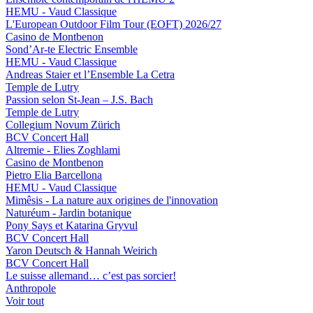
HEMU - Vaud Classique
L'European Outdoor Film Tour (EOFT) 2026/27
Casino de Montbenon
Sond’Ar-te Electric Ensemble
HEMU - Vaud Classique
Andreas Staier et l’Ensemble La Cetra
Temple de Lutry
Passion selon St-Jean – J.S. Bach
Temple de Lutry
Collegium Novum Zürich
BCV Concert Hall
Altremie - Elies Zoghlami
Casino de Montbenon
Pietro Elia Barcellona
HEMU - Vaud Classique
Mimêsis - La nature aux origines de l'innovation
Naturéum - Jardin botanique
Pony Says et Katarina Gryvul
BCV Concert Hall
Yaron Deutsch & Hannah Weirich
BCV Concert Hall
Le suisse allemand… c’est pas sorcier!
Anthropole
Voir tout