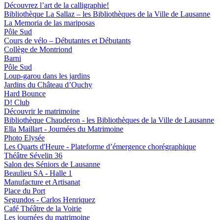
Découvrez l’art de la calligraphie!
Bibliothèque La Sallaz – les Bibliothèques de la Ville de Lausanne
La Memoria de las mariposas
Pôle Sud
Cours de vélo – Débutantes et Débutants
Collège de Montriond
Barni
Pôle Sud
Loup-garou dans les jardins
Jardins du Château d’Ouchy
Hard Bounce
D! Club
Découvrir le matrimoine
Bibliothèque Chauderon - les Bibliothèques de la Ville de Lausanne
Ella Maillart - Journées du Matrimoine
Photo Elysée
Les Quarts d'Heure - Plateforme d’émergence chorégraphique
Théâtre Sévelin 36
Salon des Séniors de Lausanne
Beaulieu SA - Halle 1
Manufacture et Artisanat
Place du Port
Segundos - Carlos Henriquez
Café Théâtre de la Voirie
Les journées du matrimoine