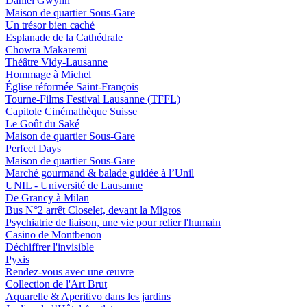
Daniel Gwynn
Maison de quartier Sous-Gare
Un trésor bien caché
Esplanade de la Cathédrale
Chowra Makaremi
Théâtre Vidy-Lausanne
Hommage à Michel
Église réformée Saint-François
Tourne-Films Festival Lausanne (TFFL)
Capitole Cinémathèque Suisse
Le Goût du Saké
Maison de quartier Sous-Gare
Perfect Days
Maison de quartier Sous-Gare
Marché gourmand & balade guidée à l’Unil
UNIL - Université de Lausanne
De Grancy à Milan
Bus N°2 arrêt Closelet, devant la Migros
Psychiatrie de liaison, une vie pour relier l'humain
Casino de Montbenon
Déchiffrer l'invisible
Pyxis
Rendez-vous avec une œuvre
Collection de l'Art Brut
Aquarelle & Aperitivo dans les jardins