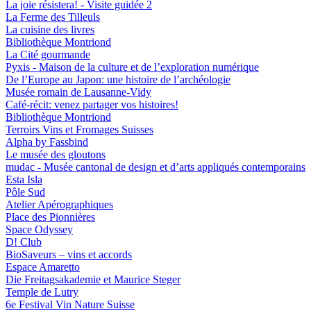
La joie résistera! - Visite guidée 2
La Ferme des Tilleuls
La cuisine des livres
Bibliothèque Montriond
La Cité gourmande
Pyxis - Maison de la culture et de l’exploration numérique
De l’Europe au Japon: une histoire de l’archéologie
Musée romain de Lausanne-Vidy
Café-récit: venez partager vos histoires!
Bibliothèque Montriond
Terroirs Vins et Fromages Suisses
Alpha by Fassbind
Le musée des gloutons
mudac - Musée cantonal de design et d’arts appliqués contemporains
Esta Isla
Pôle Sud
Atelier Apérographiques
Place des Pionnières
Space Odyssey
D! Club
BioSaveurs – vins et accords
Espace Amaretto
Die Freitagsakademie et Maurice Steger
Temple de Lutry
6e Festival Vin Nature Suisse