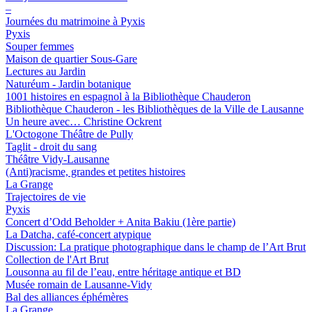
–
Journées du matrimoine à Pyxis
Pyxis
Souper femmes
Maison de quartier Sous-Gare
Lectures au Jardin
Naturéum - Jardin botanique
1001 histoires en espagnol à la Bibliothèque Chauderon
Bibliothèque Chauderon - les Bibliothèques de la Ville de Lausanne
Un heure avec… Christine Ockrent
L'Octogone Théâtre de Pully
Taglit - droit du sang
Théâtre Vidy-Lausanne
(Anti)racisme, grandes et petites histoires
La Grange
Trajectoires de vie
Pyxis
Concert d’Odd Beholder + Anita Bakiu (1ère partie)
La Datcha, café-concert atypique
Discussion: La pratique photographique dans le champ de l’Art Brut
Collection de l'Art Brut
Lousonna au fil de l’eau, entre héritage antique et BD
Musée romain de Lausanne-Vidy
Bal des alliances éphémères
La Grange