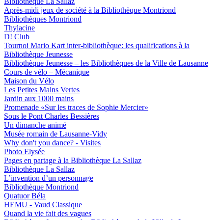
Bibliothèque La Sallaz
Après-midi jeux de société à la Bibliothèque Montriond
Bibliothèques Montriond
Thylacine
D! Club
Tournoi Mario Kart inter-bibliothèque: les qualifications à la
Bibliothèque Jeunesse
Bibliothèque Jeunesse – les Bibliothèques de la Ville de Lausanne
Cours de vélo – Mécanique
Maison du Vélo
Les Petites Mains Vertes
Jardin aux 1000 mains
Promenade «Sur les traces de Sophie Mercier»
Sous le Pont Charles Bessières
Un dimanche animé
Musée romain de Lausanne-Vidy
Why don't you dance? - Visites
Photo Elysée
Pages en partage à la Bibliothèque La Sallaz
Bibliothèque La Sallaz
L’invention d’un personnage
Bibliothèque Montriond
Quatuor Béla
HEMU - Vaud Classique
Quand la vie fait des vagues