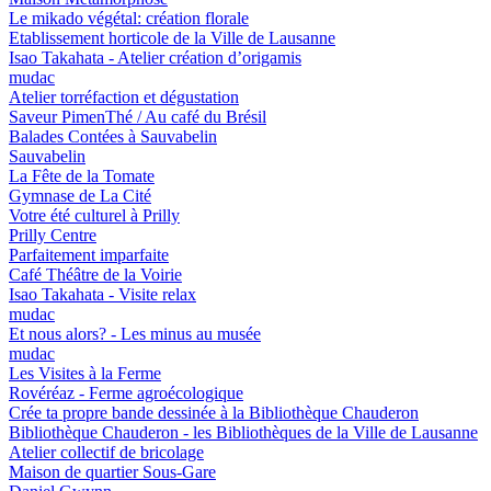
Le mikado végétal: création florale
Etablissement horticole de la Ville de Lausanne
Isao Taka­hata - Atelier créa­tion d’ori­ga­mis
mudac
Atelier torréfaction et dégustation
Saveur PimenThé / Au café du Brésil
Balades Contées à Sauvabelin
Sauvabelin
La Fête de la Tomate
Gymnase de La Cité
Votre été culturel à Prilly
Prilly Centre
Parfaitement imparfaite
Café Théâtre de la Voirie
Isao Taka­hata - Visite relax
mudac
Et nous alors? - Les minus au musée
mudac
Les Visites à la Ferme
Rovéréaz - Ferme agroécologique
Crée ta propre bande dessinée à la Bibliothèque Chauderon
Bibliothèque Chauderon - les Bibliothèques de la Ville de Lausanne
Atelier collectif de bricolage
Maison de quartier Sous-Gare