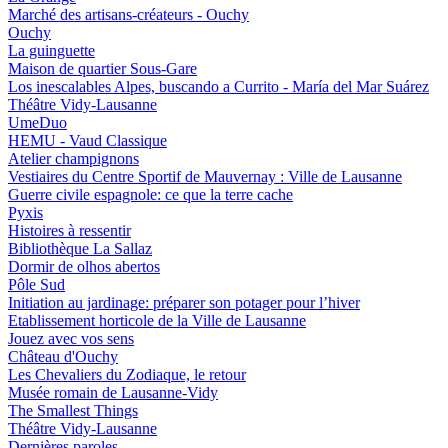
Marché des artisans-créateurs - Ouchy
Ouchy
La guinguette
Maison de quartier Sous-Gare
Los inescalables Alpes, buscando a Currito - María del Mar Suárez
Théâtre Vidy-Lausanne
UmeDuo
HEMU - Vaud Classique
Atelier champignons
Vestiaires du Centre Sportif de Mauvernay : Ville de Lausanne
Guerre civile espagnole: ce que la terre cache
Pyxis
Histoires à ressentir
Bibliothèque La Sallaz
Dormir de olhos abertos
Pôle Sud
Initiation au jardinage: préparer son potager pour l’hiver
Etablissement horticole de la Ville de Lausanne
Jouez avec vos sens
Château d'Ouchy
Les Chevaliers du Zodiaque, le retour
Musée romain de Lausanne-Vidy
The Smallest Things
Théâtre Vidy-Lausanne
Dernières paroles