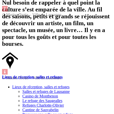
Nul besoin de rappeler à quel point la
culture s’est emparée de la ville. Au fil
© Marino Trotta – Ville de Lausanne
des saisons, petits et grands se réjouissent
de découvrir un artiste, un film, un
spectacle, un musée, un livre… Il y en a
pour tous les goûts et pour toutes les
bourses.
Lieux de réception, salles et refuges
© Marino Trotta – Ville de Lausanne
Lieux de réception, salles et refuges
Salles et refuges de Lausanne
Casino de Montbenon
Le refuge des Saugealles
Refuges Charlotte-Olivier
Cantine de Sauvabelin