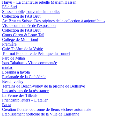
Haiyu – La chanteuse rebelle Mariem Hassan
Pôle Sud
Suisse mobile, souvenirs immobiles
Collection de l'Art Brut
Art Brut en Suisse. Des origines de la collection à aujourd'hui -
Visite commentée de l'exposition
Collection de l'Art Brut
Cours Cargo & Long Tail
Collège de Montriond
Première
Café Théâtre de la Voirie
Tournoi Populaire de Pétanque du Tunnel
Parc de Milan
Isao Takahata - Visite commentée
mudac
Losanna a tavola
Esplanade de la Cathédrale
Beach volley
Terrains de Beach-volley de la piscine de Bellerive
Les artisanes de la résistance
La Ferme des Tilleuls
Friendship letters – L’atelier
Basta
Création florale: couronne de fleurs séchées automnale
Etablissement horticole de la Ville de Lausanne