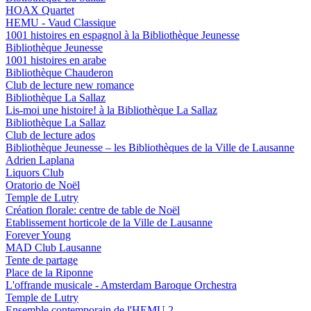
HOAX Quartet
HEMU - Vaud Classique
1001 histoires en espagnol à la Bibliothèque Jeunesse
Bibliothèque Jeunesse
1001 histoires en arabe
Bibliothèque Chauderon
Club de lecture new romance
Bibliothèque La Sallaz
Lis-moi une histoire! à la Bibliothèque La Sallaz
Bibliothèque La Sallaz
Club de lecture ados
Bibliothèque Jeunesse – les Bibliothèques de la Ville de Lausanne
Adrien Laplana
Liquors Club
Oratorio de Noël
Temple de Lutry
Création florale: centre de table de Noël
Etablissement horticole de la Ville de Lausanne
Forever Young
MAD Club Lausanne
Tente de partage
Place de la Riponne
L'offrande musicale - Amsterdam Baroque Orchestra
Temple de Lutry
Ensemble contemporain de l'HEMU 2