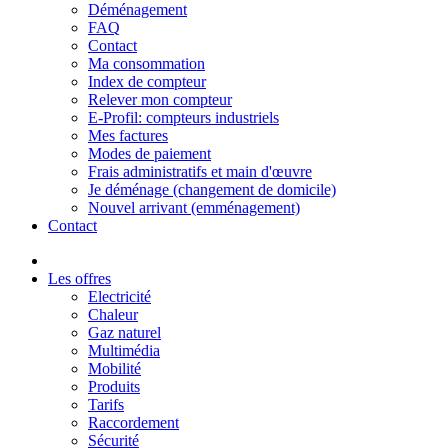
Déménagement
FAQ
Contact
Ma consommation
Index de compteur
Relever mon compteur
E-Profil: compteurs industriels
Mes factures
Modes de paiement
Frais administratifs et main d'œuvre
Je déménage (changement de domicile)
Nouvel arrivant (emménagement)
Contact
Les offres
Electricité
Chaleur
Gaz naturel
Multimédia
Mobilité
Produits
Tarifs
Raccordement
Sécurité