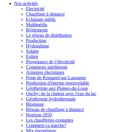
Nos activités
Electricité
Chauffage à distance
Eclairage public
Multimédia
Règlements
Le réseau de distribution
Production
Hydraulique
Solaire
Eolien
Provenance de l’électricité
Compteurs intelligents
Armoires électriques
Poste de Romanel-sur-Lausanne
Production d'énergie renouvelable
Géothermie aux Plaines-du-Loup
Ouchy: de la chaleur avec l'eau du lac
Géothermie hydrothermale
Biomasse
Réseau de chauffage à distance
Horizon 2050
Les chaufferies existantes
Comment ça marche?
Mix énergétique