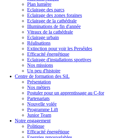
Plan lumière
Eclairage des parcs
Eclairage des zones foraines
Eclairage de la cathédrale
Illuminations de fin d'année
Vitraux de la cathédrale
Eclairage urbain
Réalisations
Extinction pour voir les Perséides
Efficacité énergétique
Eclairage d'installations sportives
Nos missions
Un peu d'histoire
Centre de formation des SiL
Présentation
Nos métiers
Postuler pour un apprentissage au C-for
Partenariats
Nouvelle volée
Programme Lift
Junior Team
Notre engagement
Politique
Efficacité énergétique
Energies renouvelables