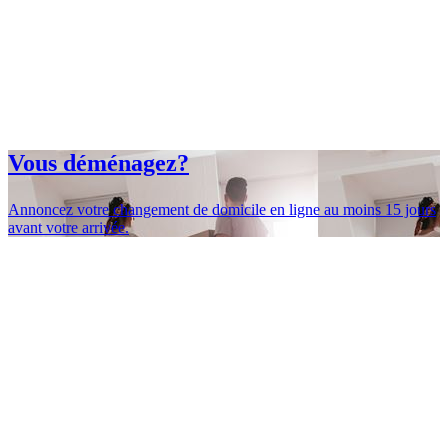
Vous déménagez?
Annoncez votre changement de domicile en ligne au moins 15 jours
avant votre arrivée.