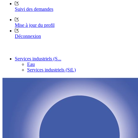
Suivi des demandes
Mise à jour du profil
Déconnexion
Services industriels (S...
Eau
Services industriels (SiL)