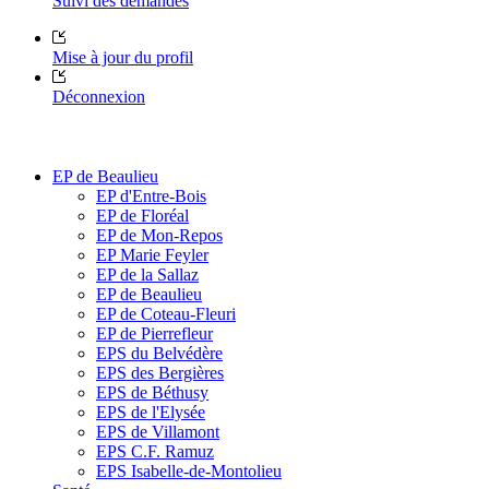
Suivi des demandes
Mise à jour du profil
Déconnexion
EP de Beaulieu
EP d'Entre-Bois
EP de Floréal
EP de Mon-Repos
EP Marie Feyler
EP de la Sallaz
EP de Beaulieu
EP de Coteau-Fleuri
EP de Pierrefleur
EPS du Belvédère
EPS des Bergières
EPS de Béthusy
EPS de l'Elysée
EPS de Villamont
EPS C.F. Ramuz
EPS Isabelle-de-Montolieu