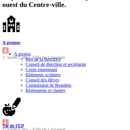
ouest du Centre-ville.
A propos
A propos
© Sarah Carp – Ville de Lausanne
Mot de la directrice
Conseil de direction et secrétariat
Corps enseignant
Bâtiments scolaires
Conseil des élèves
Commission de Beaulieu
Règlements et chartes
Vie de l'EP
© Sarah Carp – Ville de Lausanne