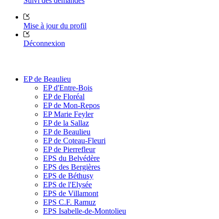
Suivi des demandes
Mise à jour du profil
Déconnexion
EP de Beaulieu
EP d'Entre-Bois
EP de Floréal
EP de Mon-Repos
EP Marie Feyler
EP de la Sallaz
EP de Beaulieu
EP de Coteau-Fleuri
EP de Pierrefleur
EPS du Belvédère
EPS des Bergières
EPS de Béthusy
EPS de l'Elysée
EPS de Villamont
EPS C.F. Ramuz
EPS Isabelle-de-Montolieu