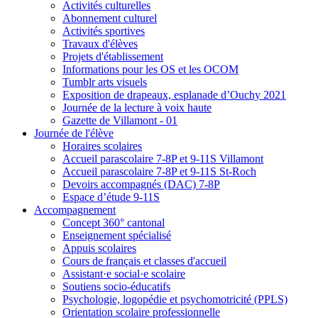
Activités culturelles
Abonnement culturel
Activités sportives
Travaux d'élèves
Projets d'établissement
Informations pour les OS et les OCOM
Tumblr arts visuels
Exposition de drapeaux, esplanade d’Ouchy 2021
Journée de la lecture à voix haute
Gazette de Villamont - 01
Journée de l'élève
Horaires scolaires
Accueil parascolaire 7-8P et 9-11S Villamont
Accueil parascolaire 7-8P et 9-11S St-Roch
Devoirs accompagnés (DAC) 7-8P
Espace d’étude 9-11S
Accompagnement
Concept 360° cantonal
Enseignement spécialisé
Appuis scolaires
Cours de français et classes d'accueil
Assistant·e social·e scolaire
Soutiens socio-éducatifs
Psychologie, logopédie et psychomotricité (PPLS)
Orientation scolaire professionnelle