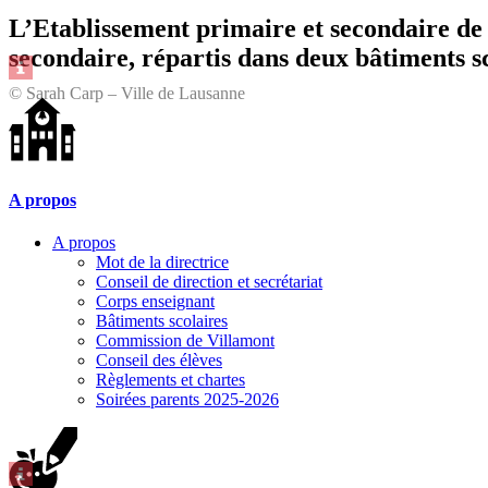
L’Etablissement primaire et secondaire de 
secondaire, répartis dans deux bâtiments sco
© Sarah Carp – Ville de Lausanne
A propos
A propos
Mot de la directrice
Conseil de direction et secrétariat
Corps enseignant
Bâtiments scolaires
Commission de Villamont
Conseil des élèves
Règlements et chartes
Soirées parents 2025-2026