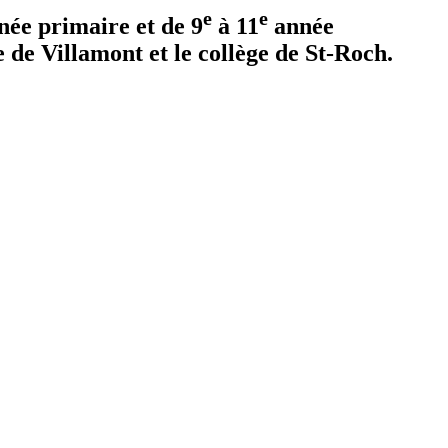
e
e
ée primaire et de 9
à 11
année
e de Villamont et le collège de St-Roch.