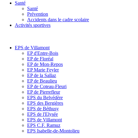
Santé
Santé
Prévention
Accidents dans le cadre scolaire
Activités sportives
EPS de Villamont
EP d'Entre-Bois
EP de Floréal
EP de Mon-Repos
EP Marie Feyler
EP de la Sallaz
EP de Beaulieu
EP de Coteau-Fleuri
EP de Pierrefleur
EPS du Belvédère
EPS des Bergières
EPS de Béthusy
EPS de l'Elysée
EPS de Villamont
EPS C.F. Ramuz
EPS Isabelle-de-Montolieu