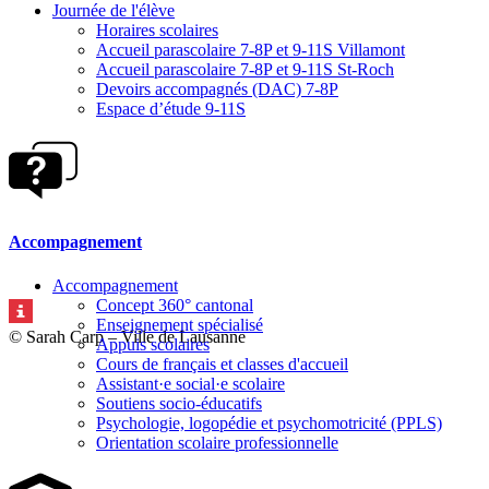
Journée de l'élève
Horaires scolaires
Accueil parascolaire 7-8P et 9-11S Villamont
Accueil parascolaire 7-8P et 9-11S St-Roch
Devoirs accompagnés (DAC) 7-8P
Espace d’étude 9-11S
Accompagnement
Accompagnement
Concept 360° cantonal
Enseignement spécialisé
© Sarah Carp – Ville de Lausanne
Appuis scolaires
Cours de français et classes d'accueil
Assistant·e social·e scolaire
Soutiens socio-éducatifs
Psychologie, logopédie et psychomotricité (PPLS)
Orientation scolaire professionnelle