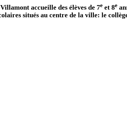
e
e
Villamont accueille des élèves de 7
et 8
ann
laires situés au centre de la ville: le collèg