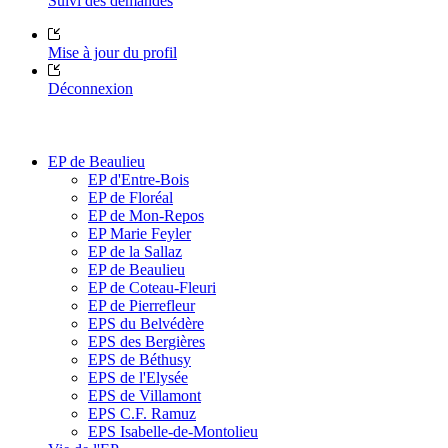
Suivi des demandes
Mise à jour du profil
Déconnexion
EP de Beaulieu
EP d'Entre-Bois
EP de Floréal
EP de Mon-Repos
EP Marie Feyler
EP de la Sallaz
EP de Beaulieu
EP de Coteau-Fleuri
EP de Pierrefleur
EPS du Belvédère
EPS des Bergières
EPS de Béthusy
EPS de l'Elysée
EPS de Villamont
EPS C.F. Ramuz
EPS Isabelle-de-Montolieu