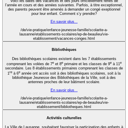
Voici les dates des vacances et des jours officiellement fériés de
l’année en cours et des années suivantes. Parfois, à titre exceptionnel,
des parents peuvent être amenés à demander un congé exeptionnel
pour leur enfant. Comment s’y prendre?
En savoir plus...
/de/vie-pratique/enfance-jeunesse-famille/scolarite-a-
lausanne/etablissements-scolaires/ep-de-beaulieu/vie-
etablissement/vacances-conges.html
Bibliothèques
Des bibliothèques scolaires existent dans les 7 établissements
e
e
e
e
comprenant les volées de 7
et 8
primaire et les classes de 9
à 11
secondaire. Les 8 établissements primaires comprenant les classes de
re
e
1
à 6
année ont accès soit à des bibliothèques scolaires, soit à la
bibliothèque Jeunesse des Bibliothèques de la Ville, soit à des
antennes proches de leur bâtiment scolaire.
En savoir plus...
/de/vie-pratique/enfance-jeunesse-famille/scolarite-a-
lausanne/etablissements-scolaires/ep-de-beaulieu/vie-
etablissement/bibliotheques.html
Activités culturelles
La Ville de Lausanne, souhaitant favoriser la participation des enfants à