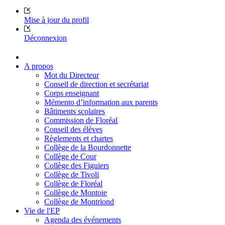
Mise à jour du profil
Déconnexion
A propos
Mot du Directeur
Conseil de direction et secrétariat
Corps enseignant
Mémento d’information aux parents
Bâtiments scolaires
Commission de Floréal
Conseil des élèves
Règlements et chartes
Collège de la Bourdonnette
Collège de Cour
Collège des Figuiers
Collège de Tivoli
Collège de Floréal
Collège de Montoie
Collège de Montriond
Vie de l'EP
Agenda des événements