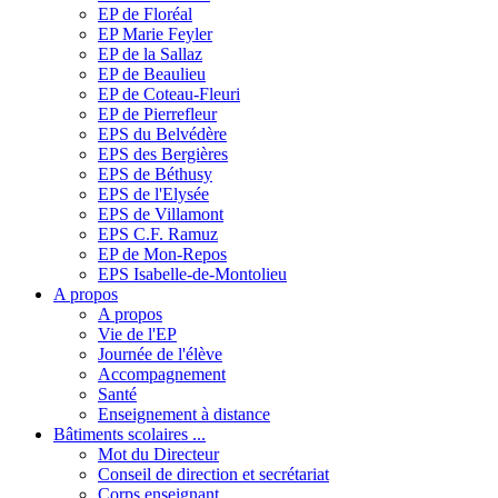
EP de Floréal
EP Marie Feyler
EP de la Sallaz
EP de Beaulieu
EP de Coteau-Fleuri
EP de Pierrefleur
EPS du Belvédère
EPS des Bergières
EPS de Béthusy
EPS de l'Elysée
EPS de Villamont
EPS C.F. Ramuz
EP de Mon-Repos
EPS Isabelle-de-Montolieu
A propos
A propos
Vie de l'EP
Journée de l'élève
Accompagnement
Santé
Enseignement à distance
Bâtiments scolaires ...
Mot du Directeur
Conseil de direction et secrétariat
Corps enseignant