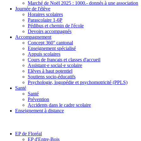
Marché de Noël 2025 : 1000.- donnés à une association
Journée de l'élève
Horaires scolaires
Parascolaire 1-6P
Pédibus et chemin de l'école
Devoirs accompagnés
Accompagnement
Concept 360° cantonal
Enseignement spécialisé
Appuis scolaires
Cours de français et classes d'accueil
Assistant·e social·e scolaire
Elèves à haut potentiel
Soutiens socio-éducatifs
Psychologie, logopédie et psychomotricité (PPLS)
Santé
Santé
Prévention
Accidents dans le cadre scolaire
Enseignement à distance
EP de Floréal
EP d'Entre-Bois