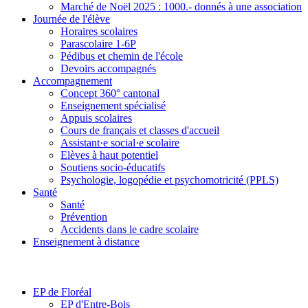
Marché de Noël 2025 : 1000.- donnés à une association
Journée de l'élève
Horaires scolaires
Parascolaire 1-6P
Pédibus et chemin de l'école
Devoirs accompagnés
Accompagnement
Concept 360° cantonal
Enseignement spécialisé
Appuis scolaires
Cours de français et classes d'accueil
Assistant·e social·e scolaire
Elèves à haut potentiel
Soutiens socio-éducatifs
Psychologie, logopédie et psychomotricité (PPLS)
Santé
Santé
Prévention
Accidents dans le cadre scolaire
Enseignement à distance
EP de Floréal
EP d'Entre-Bois