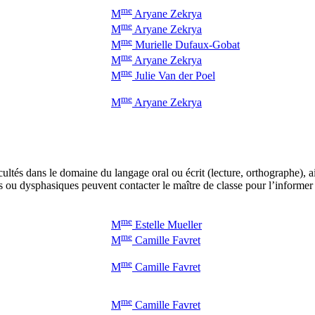
me
M
Aryane Zekrya
me
M
Aryane Zekrya
me
M
Murielle Dufaux-Gobat
me
M
Aryane Zekrya
me
M
Julie Van der Poel
me
M
Aryane Zekrya
icultés dans le domaine du langage oral ou écrit (lecture, orthographe),
 ou dysphasiques peuvent contacter le maître de classe pour l’informer 
me
M
Estelle Mueller
me
M
Camille Favret
me
M
Camille Favret
me
M
Camille Favret