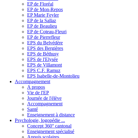
EP de Floréal
EP de Mon-Repos
EP Marie Feyler
EP de la Sallaz
EP de Beaulieu
EP de Coteau-Fleuri
EP de Pierrefleur
EPS du Belvédère
EPS des Bergières
EPS de Béthusy
EPS de l'Elysée
EPS de Villamont
EPS C.F. Ramuz
EPS Isabelle-de-Montolieu
Accompagnement
A propos
Vie de l'EP
Journée de l'élève
Accompagnement
Santé
Enseignement à distance
Psychologie, logopédie ...
Concept 360° cantonal
Enseignement spécialisé
Appuis scolaires