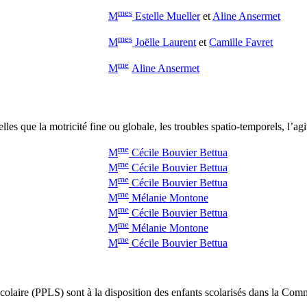
mes
M
E
stelle Mueller
et
Aline Ansermet
mes
M
Joëlle Laurent
et
Camille Favret
me
M
Aline Ansermet
elles que la motricité fine ou globale, les troubles spatio-temporels, l’ag
me
M
Cécile Bouvier Bettua
me
M
Cécile Bouvier Bettua
me
M
Cécile Bouvier Bettua
me
M
Mélanie Montone
me
M
Cécile Bouvier Bettua
me
M
Mélanie Montone
me
M
Cécile Bouvier Bettua
olaire (PPLS) sont à la disposition des enfants scolarisés dans la Comm