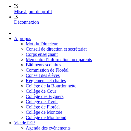
Mise à jour du profil
Déconnexion
A propos
Mot du Directeur
Conseil de direction et secrétariat
Corps enseignant
Mémento d’information aux parents
Bâtiments scolaires
Commission de Floréal
Conseil des élèves
Règlements et chartes
Collège de la Bourdonnette
Collège de Cour
Collège des Figuiers
Collège de Tivoli
Collège de Floréal
Collège de Montoie
Collège de Montriond
Vie de l'EP
Agenda des événements