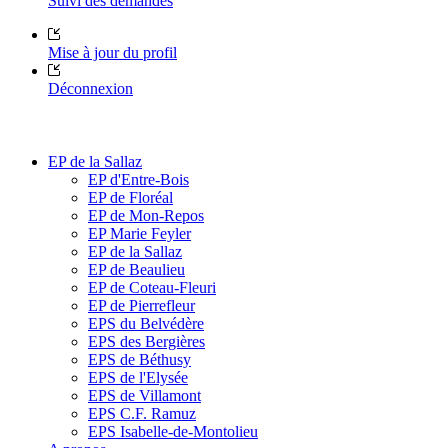
Suivi des demandes
Mise à jour du profil
Déconnexion
EP de la Sallaz
EP d'Entre-Bois
EP de Floréal
EP de Mon-Repos
EP Marie Feyler
EP de la Sallaz
EP de Beaulieu
EP de Coteau-Fleuri
EP de Pierrefleur
EPS du Belvédère
EPS des Bergières
EPS de Béthusy
EPS de l'Elysée
EPS de Villamont
EPS C.F. Ramuz
EPS Isabelle-de-Montolieu