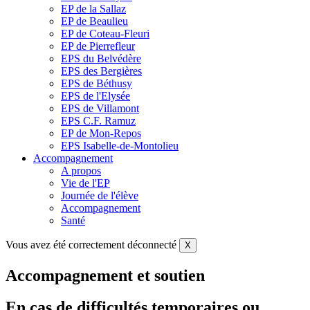
EP de la Sallaz
EP de Beaulieu
EP de Coteau-Fleuri
EP de Pierrefleur
EPS du Belvédère
EPS des Bergières
EPS de Béthusy
EPS de l'Elysée
EPS de Villamont
EPS C.F. Ramuz
EP de Mon-Repos
EPS Isabelle-de-Montolieu
Accompagnement
A propos
Vie de l'EP
Journée de l'élève
Accompagnement
Santé
Vous avez été correctement déconnecté
X
Accompagnement et soutien
En cas de difficultés temporaires ou