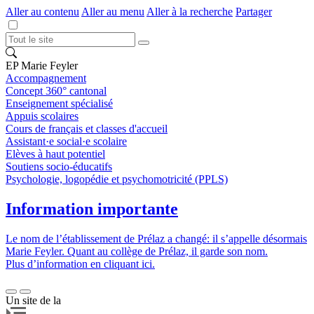
Aller au contenu
Aller au menu
Aller à la recherche
Partager
EP Marie Feyler
Accompagnement
Concept 360° cantonal
Enseignement spécialisé
Appuis scolaires
Cours de français et classes d'accueil
Assistant·e social·e scolaire
Elèves à haut potentiel
Soutiens socio-éducatifs
Psychologie, logopédie et psychomotricité (PPLS)
Information importante
Le nom de l’établissement de Prélaz a changé: il s’appelle désormais
Marie Feyler. Quant au collège de Prélaz, il garde son nom.
Plus d’information en cliquant ici.
Un site de la