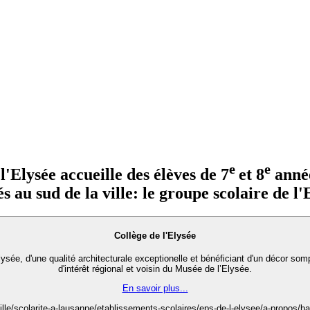
e
e
'Elysée accueille des élèves de 7
et 8
année
s au sud de la ville: le groupe scolaire de l'
Collège de l'Elysée
lysée, d'une qualité architecturale exceptionelle et bénéficiant d'un décor 
d'intérêt régional et voisin du Musée de l’Elysée.
En savoir plus...
lle/scolarite-a-lausanne/etablissements-scolaires/eps-de-l-elysee/a-propos/ba