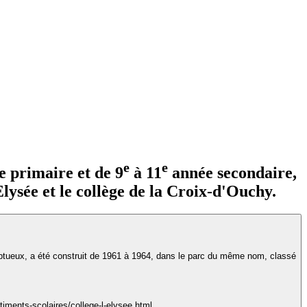
e
e
 primaire et de 9
à 11
année secondaire,
Elysée et le collège de la Croix-d'Ouchy.
somptueux, a été construit de 1961 à 1964, dans le parc du même nom, classé
timents-scolaires/college-l-elysee.html