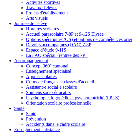
Activités sportives
Travaux d'élèves
Projets d'établissement
Arts visuels
Journée de l'élève
Horaires scolaires
Accueil parascolaire 7-8P et 9-12S Elysée
Options spécifiques (OS) et options de compétences ori
Devoirs accompagnés (DAC) 7-8P
Espace d’étude 9-11S
La FAQ spécial «rentrée des 7P»
Accompagnement
Concept 360° cantonal
Enseignement spécialisé
Appuis scolaires
Cours de français et classes d'accueil
Assistant·e social·e scolaire
Soutiens socio-éducatifs
Psychologie, logopédie et psychomotricité (PPLS)
Orientation scolaire professionnelle
Santé
Santé
Prévention
Accidents dans le cadre scolaire
Enseignement à distance