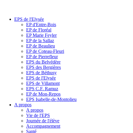
EPS de l'Elysée
EP d'Entre-Bois
EP de Floréal
EP Marie Feyler
EP de la Sallaz
EP de Beaulieu
EP de Coteau-Fleuri
EP de Pierrefleur
EPS du Belvédère
EPS des Bergières
EPS de Béthusy
EPS de l'Elysée
EPS de Villamont
EPS C.F. Ramuz
EP de Mon-Repos
EPS Isabelle-de-Montolieu
A propos
A propos
Vie de l'EPS
Journée de l'élève
Accompagnement
Santé