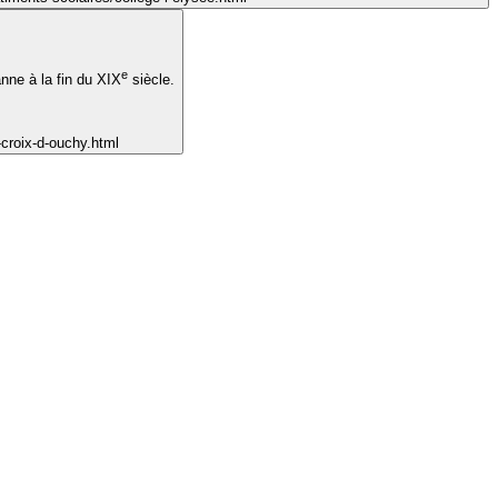
e
anne à la fin du XIX
siècle.
-croix-d-ouchy.html