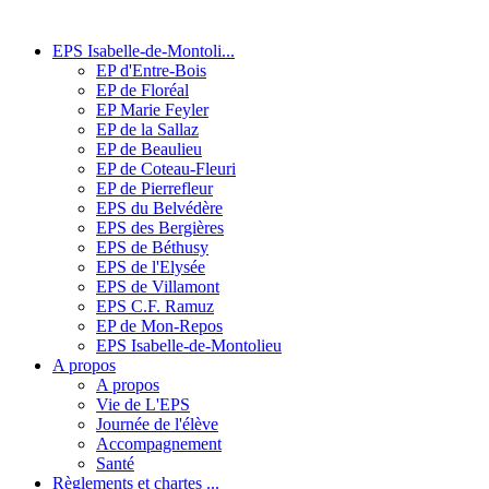
EPS Isabelle-de-Montoli...
EP d'Entre-Bois
EP de Floréal
EP Marie Feyler
EP de la Sallaz
EP de Beaulieu
EP de Coteau-Fleuri
EP de Pierrefleur
EPS du Belvédère
EPS des Bergières
EPS de Béthusy
EPS de l'Elysée
EPS de Villamont
EPS C.F. Ramuz
EP de Mon-Repos
EPS Isabelle-de-Montolieu
A propos
A propos
Vie de L'EPS
Journée de l'élève
Accompagnement
Santé
Règlements et chartes ...