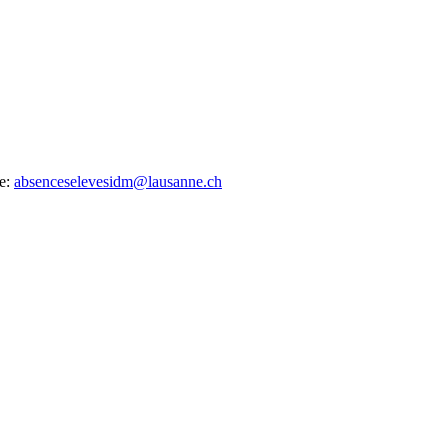
te:
absenceselevesidm@lausanne.ch