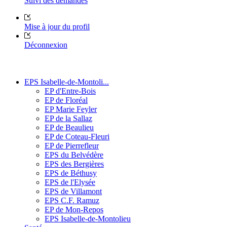
Suivi des demandes
Mise à jour du profil
Déconnexion
EPS Isabelle-de-Montoli...
EP d'Entre-Bois
EP de Floréal
EP Marie Feyler
EP de la Sallaz
EP de Beaulieu
EP de Coteau-Fleuri
EP de Pierrefleur
EPS du Belvédère
EPS des Bergières
EPS de Béthusy
EPS de l'Elysée
EPS de Villamont
EPS C.F. Ramuz
EP de Mon-Repos
EPS Isabelle-de-Montolieu