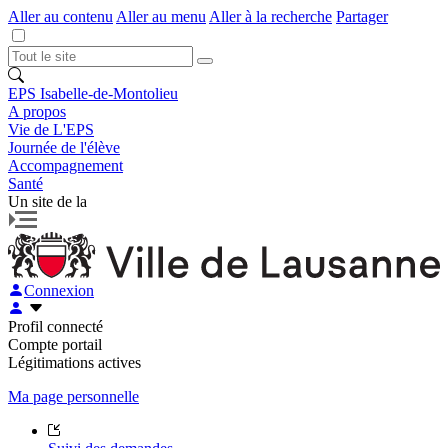
Aller au contenu
Aller au menu
Aller à la recherche
Partager
EPS Isabelle-de-Montolieu
A propos
Vie de L'EPS
Journée de l'élève
Accompagnement
Santé
Un site de la
Connexion
Profil connecté
Compte portail
Légitimations actives
Ma page personnelle