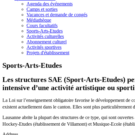
Agenda des événements
Camps et sorties
Vacances et demande de congés
Médiathèque
Cours facultatifs
Sports-Arts-Etudes
Activités culturelles
Abonnement culturel
Activités sportives
Projets d'établissement
Sports-Arts-Etudes
Les structures SAE (Sport-Arts-Etudes) per
intensive d’une activité artistique ou sport
La Loi sur l’enseignement obligatoire favorise le développement de co
existent actuellement dans le canton. Elles sont plus particulièrement d
Lausanne abrite la plupart des structures de ce type, qui sont ouverte
Hockey-Etudes (établissement de Villamont) et Musique-Ecole (établ
Address