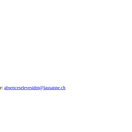
te:
absenceselevesidm@lausanne.ch