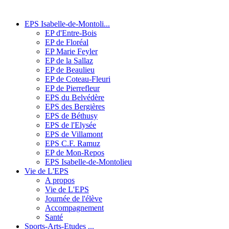
EPS Isabelle-de-Montoli...
EP d'Entre-Bois
EP de Floréal
EP Marie Feyler
EP de la Sallaz
EP de Beaulieu
EP de Coteau-Fleuri
EP de Pierrefleur
EPS du Belvédère
EPS des Bergières
EPS de Béthusy
EPS de l'Elysée
EPS de Villamont
EPS C.F. Ramuz
EP de Mon-Repos
EPS Isabelle-de-Montolieu
Vie de L'EPS
A propos
Vie de L'EPS
Journée de l'élève
Accompagnement
Santé
Sports-Arts-Etudes ...