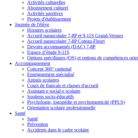
Activités culturelles
Abonnement culturel
Activités sportives
Projets d'établissement
Journée de l'élève
Horaires scolaires
Accueil parascolaire 7-8P et 9-11S Grand-Vennes
Accueil parascolaire 7-8P Coteau-Fleuri
Devoirs accompagnés (DAC) 7-8P
Espace d’étude 9-11S
Options spécifiques (OS) et options de compétences ori
Accompagnement
Concept 360° cantonal
Enseignement spécialisé
Appuis scolaires
Cours de français et classes d'accueil
Assistant·e social·e scolaire
Soutiens socio-éducatifs
Psychologie, logopédie et psychomotricité (PPLS)
Orientation scolaire professionnelle
Santé
Santé
Prévention
Accidents dans le cadre scolaire