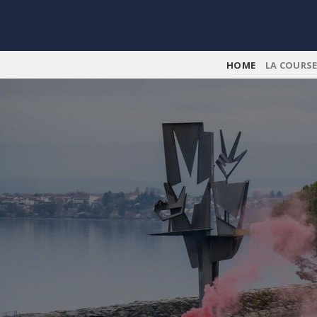
Skip
to
content
HOME
LA COURS