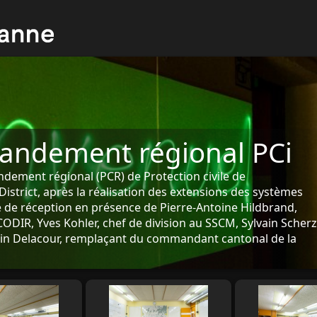
andement régional PCi
dement régional (PCR) de Protection civile de
istrict, après la réalisation des extensions des systèmes
 de réception en présence de Pierre-Antoine Hildbrand,
CODIR, Yves Kohler, chef de division au SSCM, Sylvain Scherz
ain Delacour, remplaçant du commandant cantonal de la