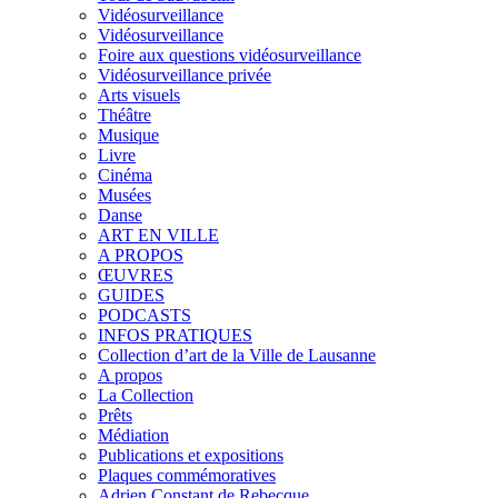
Vidéosurveillance
Vidéosurveillance
Foire aux questions vidéosurveillance
Vidéosurveillance privée
Arts visuels
Théâtre
Musique
Livre
Cinéma
Musées
Danse
ART EN VILLE
A PROPOS
ŒUVRES
GUIDES
PODCASTS
INFOS PRATIQUES
Collection d’art de la Ville de Lausanne
A propos
La Collection
Prêts
Médiation
Publications et expositions
Plaques commémoratives
Adrien Constant de Rebecque