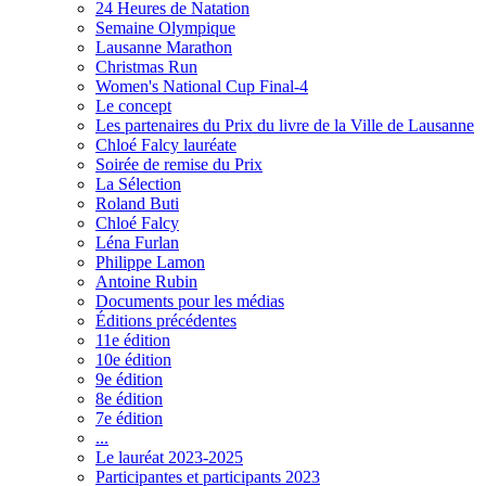
24 Heures de Natation
Semaine Olympique
Lausanne Marathon
Christmas Run
Women's National Cup Final-4
Le concept
Les partenaires du Prix du livre de la Ville de Lausanne
Chloé Falcy lauréate
Soirée de remise du Prix
La Sélection
Roland Buti
Chloé Falcy
Léna Furlan
Philippe Lamon
Antoine Rubin
Documents pour les médias
Éditions précédentes
11e édition
10e édition
9e édition
8e édition
7e édition
...
Le lauréat 2023-2025
Participantes et participants 2023