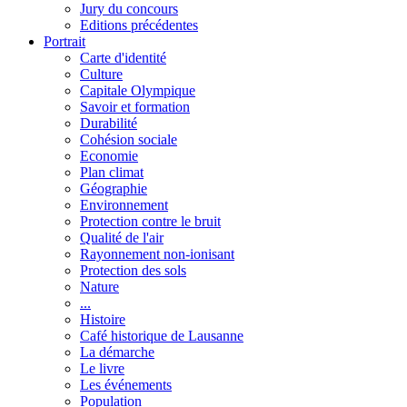
Jury du concours
Editions précédentes
Portrait
Carte d'identité
Culture
Capitale Olympique
Savoir et formation
Durabilité
Cohésion sociale
Economie
Plan climat
Géographie
Environnement
Protection contre le bruit
Qualité de l'air
Rayonnement non-ionisant
Protection des sols
Nature
...
Histoire
Café historique de Lausanne
La démarche
Le livre
Les événements
Population