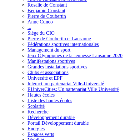
Rosalie de Constant
Benjamin Constant
Pierre de Coubertin
Anne Cuneo
...
Siège du CIO
Pierre de Coubertin et Lausanne
Fédérations sportives internationales
Management du sport
Jeux Olympiques de la Jeunesse Lausanne 2020
Manifestations sportives
Grandes installations sportives
Clubs et associations
Université et EPF
Interact, un partenariat Ville-Université
EUniverCities: Un partenariat Ville-Université
Hautes écoles
Liste des hautes écoles
Scolarité
Recherche
Développement durable
Portail Développement durable
Energies
Espaces verts
Mobilité