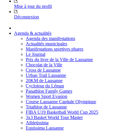
Mise à jour du profil
Déconnexion
Agenda & actualités
Agenda des manifestations
Actualités municipales
Manifestations sportives phares
Le Journal
Prix du livre de la Ville de Lausanne
Chocolat de la Ville
Cross de Lausanne
Urban Trail Lausanne
20KM de Lausanne
Cyclotour du Léman
Panathlon Family Games
Women Sport Evasion
Course Lausanne Capitale Olympique
Triathlon de Lausanne
FIBA U19 Basketball World Cup 2025
3x3 Basket World Tour Master
Athletissima
Equissima Lausanne