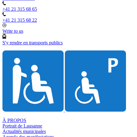
+41 21 315 68 65
+41 21 315 68 22
Write to us
S'y rendre en transports publics
À PROPOS
Portrait de Lausanne
Actualités municipales
Agenda des manifestations