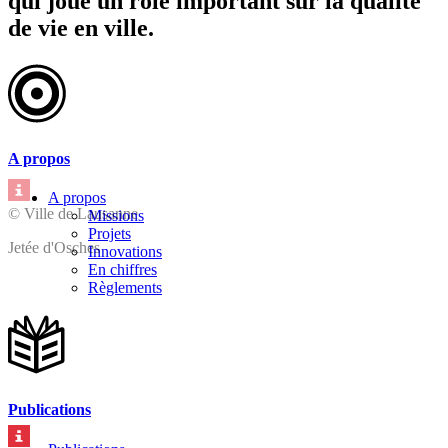
qui joue un rôle important sur la qualité
de vie en ville.
A propos
A propos
© Ville de Lausanne
Missions
Projets
Jetée d'Osches
Innovations
En chiffres
Règlements
Publications