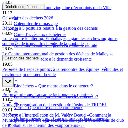
24.02
Déchèteries, écopoints
Problème technique sur une vingtaine d’écopoints de la Ville
11.12
Calendrier des déchets 2026
20.11
Calendrier de ramassage
Réponse à 5 postulats relatifs à la gestion des déchets
03.09
Carte d'accès aux déchèteries
Lutte contre le littering: Emballages, cigarettes et chewing-gums
sont priés de trouver le chemin de la poubelle
Aide aux personnes âgées et à mobilité réduite
26.06
Le Centre intercommunal de gestion des déchets de Malley se
Gestion des déchets
transforme pour répondre à la demande croissante
19.05
Propreté de l’espace public: à la rencontre des équipes, véhicules et
machines qui nettoient la ville
Biodéchets – Que mettre dans le conteneur?
28.04
Propreté urbaine: Lausanne bichonne ses quartiers
Papier-Carton – Que mettre dans le conteneur?
10.04
Nouvelle organisation de la gestion de l’usine de TRIDEL
Verre – Que mettre dans le conteneur?
09.01
Réponse à l’interpellation de M. Valéry Beaud «Comment la
Ordures ménagères – Que mettre dans le conteneur?
Municipalité peut-elle agir contre les collages d’autocollants de club
de football sur le chemin des «supporteurs»?»