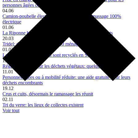
personnes âgées ou à mobilité réduite
04.06
Camion-poubelle électrique: une tournée de ramassage 100%
électrique
01.06
La Riponne bénéficiera de nouveaux WC autonettoyants
20.03
Tridel: de l’énergie pour 25 000 ménages
01.03
Les plastiques lausannois sont recyclés en Suisse
15.02
Réglementation pour les déchets végétaux: quelques précisions
11.01
Personnes âgées ou à mobilité réduite: une aide gratuite pour leurs
déchets encombrants
19.12
Crus et cuits, désormais le ramassage les réunit
02.11
Tri du verre: les lieux de collectes existent
Voir tout