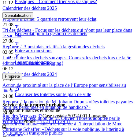
Plastiques – Comment trier vos plastiques?
11.12
Calendrier des déchets 2025
30.09
Sensibilisation
Propreté urbaine: 5 quartiers retrouvent leur éclat
21.08
Tri des déchets - Focus sur les déchets qui n’ont pas leur place dans
Bénévolat pour la gestion des déchets
le sac taxé
27.06
Réponse à 3 postulats relatifs à la gestion des déchets
Foire aux questions
02.05
Lutte contre les déchets sauvages: Coursez les déchets lors de la 5e
Lausanne plogging
édition du #LausannePlogging!
06.12
Calendrier des déchets 2024
Propreté
27.09
Action de proximité sur la place de l’Europe pour sensibiliser au
littering
Localiser les toilettes sur le plan de ville
24.08
Réponse à la question de M. Johann Dupuis «Des toilettes payantes
Service de la propreté urbaine
pour les personnes en situation de handicap?»
Direction Finances et mobilité
24.08
Rue des Terreaux 33
Case postale 5032
1001 Lausanne
Réponse à la résolution de M. Olivier Thorens adoptée par le
Write to us
Phone
+41 21 315 79 11
Conseil communal suite à la réponse à l’interpellation de Mme
Christiane Schaffer: «Déchets sur la voie publique, le littering à
S'y rendre en transports publics
Lausanne»