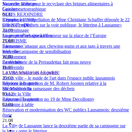
Vacances scolaires
Nouvelle filière pour le recyclage des briques alimentaires à
Guichet cartographique
Lausanne
NOUS REJOINDRE
04.11
L'employeur Ville
Réponse à l’interpellation de Mme Christiane Schaffer déposée le 22
Offres d'emploi
juin 2021 «Déchets sur la voie publique, le littering à Lausanne»
Apprentissage
21.09
Stages et offres spontanées
La propreté urbaine à l’honneur sur la place de l’Europe
TOURISME
25.08
Bienvenue
Lausanne s’attaque aux chewing-gums et aux tags à travers une
Welcome
nouvelle campagne de sensibilisation
Willkommen
31.03
Benvenuto
La déchèterie de la Perraudettaz fait peau neuve
Bienvenido
11.03
LAUSANNE SUR LE WEB
La Ville relooke ses écopoints!
Art en ville – le guide de l'art dans l'espace public lausannois
25.02
Services industriels
Réponse à la question de M. Robert Joosten relative à la
SiL Multimédia
libéralisation du ramassage des déchets
Vins de la Ville
03.12
Lausanne Tourisme
Réponse à la question no 19 de Mme Decollogny
Lausanne à table
02.09
Rénovation et modernisation des WC publics Lausannois: deuxième
étape
21.08
La Ville de Lausanne lance la deuxième partie de sa campagne sur
la lutte contre le littering