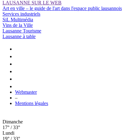
LAUSANNE SUR LE WEB
Art en ville – le guide de l'art dans l'espace public lausannois
Services industriels
SiL Multimédia
Vins de la Ville
Lausanne Tourisme
Lausanne à table
Webmaster
–
Mentions légales
Dimanche
17° / 33°
Lundi
19° / 33°