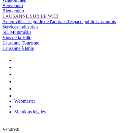
Willkommen
Benvenuto
Bienvenido
LAUSANNE SUR LE WEB
Art en ville – le guide de l'art dans l'espace public lausannois
Services industriels
SiL Multimédia
Vins de la Ville
Lausanne Tourisme
Lausanne à table
Webmaster
–
Mentions légales
Vendredi