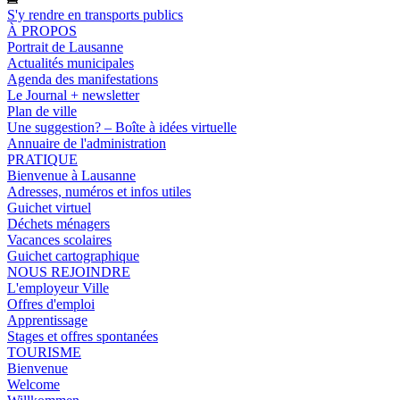
S'y rendre en transports publics
À PROPOS
Portrait de Lausanne
Actualités municipales
Agenda des manifestations
Le Journal + newsletter
Plan de ville
Une suggestion? – Boîte à idées virtuelle
Annuaire de l'administration
PRATIQUE
Bienvenue à Lausanne
Adresses, numéros et infos utiles
Guichet virtuel
Déchets ménagers
Vacances scolaires
Guichet cartographique
NOUS REJOINDRE
L'employeur Ville
Offres d'emploi
Apprentissage
Stages et offres spontanées
TOURISME
Bienvenue
Welcome