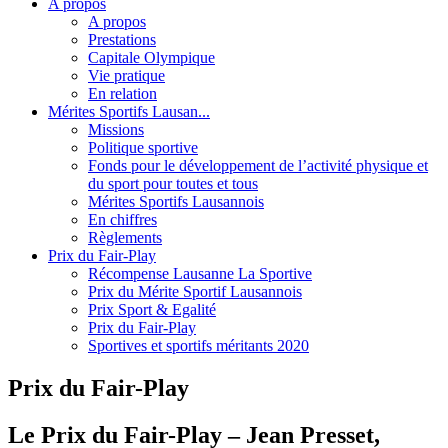
A propos
A propos
Prestations
Capitale Olympique
Vie pratique
En relation
Mérites Sportifs Lausan...
Missions
Politique sportive
Fonds pour le développement de l’activité physique et
du sport pour toutes et tous
Mérites Sportifs Lausannois
En chiffres
Règlements
Prix du Fair-Play
Récompense Lausanne La Sportive
Prix du Mérite Sportif Lausannois
Prix Sport & Egalité
Prix du Fair-Play
Sportives et sportifs méritants 2020
Prix du Fair-Play
Le Prix du Fair-Play – Jean Presset,