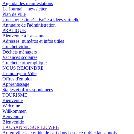
Agenda des manifestations
Le Journal + newsletter
Plan de ville
Une suggestion? – Boîte à idées virtuelle
Annuaire de l'administration
PRATIQUE
Bienvenue à Lausanne
Adresses, numéros et infos utiles
Guichet virtuel
Déchets ménagers
Vacances scolaires
Guichet cartographique
NOUS REJOINDRE
L'employeur Ville
Offres d'emploi
Apprentissage
Stages et offres spontanées
TOURISME
Bienvenue
Welcome
Willkommen
Benvenuto
Bienvenido
LAUSANNE SUR LE WEB
Art en ville – le guide de l'art dans l'espace public lausannois