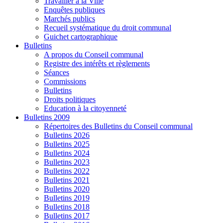
Travailler à la Ville
Enquêtes publiques
Marchés publics
Recueil systématique du droit communal
Guichet cartographique
Bulletins
A propos du Conseil communal
Registre des intérêts et règlements
Séances
Commissions
Bulletins
Droits politiques
Education à la citoyenneté
Bulletins 2009
Répertoires des Bulletins du Conseil communal
Bulletins 2026
Bulletins 2025
Bulletins 2024
Bulletins 2023
Bulletins 2022
Bulletins 2021
Bulletins 2020
Bulletins 2019
Bulletins 2018
Bulletins 2017