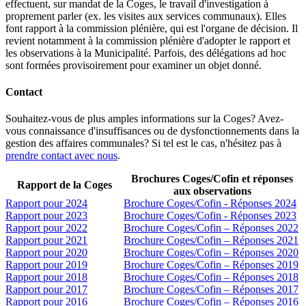
effectuent, sur mandat de la Coges, le travail d'investigation à
proprement parler (ex. les visites aux services communaux). Elles
font rapport à la commission plénière, qui est l'organe de décision. Il
revient notamment à la commission plénière d'adopter le rapport et
les observations à la Municipalité. Parfois, des délégations ad hoc
sont formées provisoirement pour examiner un objet donné.
Contact
Souhaitez-vous de plus amples informations sur la Coges? Avez-
vous connaissance d'insuffisances ou de dysfonctionnements dans la
gestion des affaires communales? Si tel est le cas, n'hésitez pas à
prendre contact avec nous
.
Brochures Coges/Cofin et réponses
Rapport de la Coges
aux observations
Rapport pour 2024
Brochure Coges/Cofin - Réponses 2024
Rapport pour 2023
Brochure Coges/Cofin - Réponses 2023
Rapport pour 2022
Brochure Coges/Cofin – Réponses 2022
Rapport pour 2021
Brochure Coges/Cofin – Réponses 2021
Rapport pour 2020
Brochure Coges/Cofin – Réponses 2020
Rapport pour 2019
Brochure Coges/Cofin – Réponses 2019
Rapport pour 2018
Brochure Coges/Cofin – Réponses 2018
Rapport pour 2017
Brochure Coges/Cofin – Réponses 2017
Rapport pour 2016
Brochure Coges/Cofin – Réponses 2016