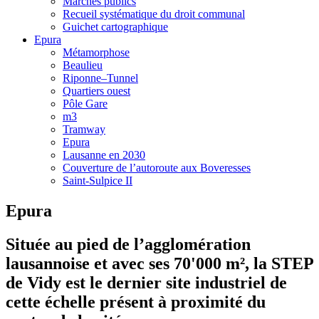
Marchés publics
Recueil systématique du droit communal
Guichet cartographique
Epura
Métamorphose
Beaulieu
Riponne–Tunnel
Quartiers ouest
Pôle Gare
m3
Tramway
Epura
Lausanne en 2030
Couverture de l’autoroute aux Boveresses
Saint-Sulpice II
Epura
Située au pied de l’agglomération
lausannoise et avec ses 70'000 m², la STEP
de Vidy est le dernier site industriel de
cette échelle présent à proximité du