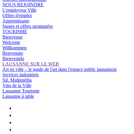
NOUS REJOINDRE
L'employeur Ville
Offres d'emploi
Apprentissage
Stages et offres spontanées
TOURISME
Bienvenue
Welcome
Willkommen
Benvenuto
Bienvenido
LAUSANNE SUR LE WEB
Art en ville – le guide de l'art dans l'espace public lausannois
Services industriels
SiL Multimédia
Vins de la Ville
Lausanne Tourisme
Lausanne à table