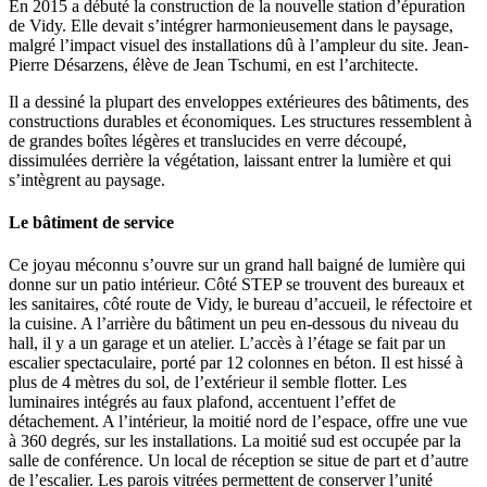
En 2015 a débuté la construction de la nouvelle station d’épuration
de Vidy. Elle devait s’intégrer harmonieusement dans le paysage,
malgré l’impact visuel des installations dû à l’ampleur du site. Jean-
Pierre Désarzens, élève de Jean Tschumi, en est l’architecte.
Il a dessiné la plupart des enveloppes extérieures des bâtiments, des
constructions durables et économiques. Les structures ressemblent à
de grandes boîtes légères et translucides en verre découpé,
dissimulées derrière la végétation, laissant entrer la lumière et qui
s’intègrent au paysage.
Le bâtiment de service
Ce joyau méconnu s’ouvre sur un grand hall baigné de lumière qui
donne sur un patio intérieur. Côté STEP se trouvent des bureaux et
les sanitaires, côté route de Vidy, le bureau d’accueil, le réfectoire et
la cuisine. A l’arrière du bâtiment un peu en-dessous du niveau du
hall, il y a un garage et un atelier. L’accès à l’étage se fait par un
escalier spectaculaire, porté par 12 colonnes en béton. Il est hissé à
plus de 4 mètres du sol, de l’extérieur il semble flotter. Les
luminaires intégrés au faux plafond, accentuent l’effet de
détachement. A l’intérieur, la moitié nord de l’espace, offre une vue
à 360 degrés, sur les installations. La moitié sud est occupée par la
salle de conférence. Un local de réception se situe de part et d’autre
de l’escalier. Les parois vitrées permettent de conserver l’unité