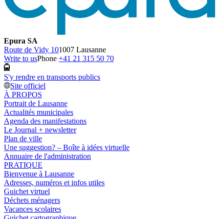
Epura SA
Route de Vidy 10
1007 Lausanne
Write to us
Phone
+41 21 315 50 70
S'y rendre en transports publics
Site officiel
À PROPOS
Portrait de Lausanne
Actualités municipales
Agenda des manifestations
Le Journal + newsletter
Plan de ville
Une suggestion? – Boîte à idées virtuelle
Annuaire de l'administration
PRATIQUE
Bienvenue à Lausanne
Adresses, numéros et infos utiles
Guichet virtuel
Déchets ménagers
Vacances scolaires
Guichet cartographique