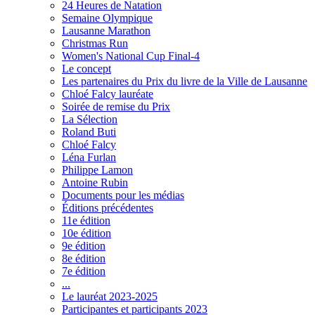
24 Heures de Natation
Semaine Olympique
Lausanne Marathon
Christmas Run
Women's National Cup Final-4
Le concept
Les partenaires du Prix du livre de la Ville de Lausanne
Chloé Falcy lauréate
Soirée de remise du Prix
La Sélection
Roland Buti
Chloé Falcy
Léna Furlan
Philippe Lamon
Antoine Rubin
Documents pour les médias
Éditions précédentes
11e édition
10e édition
9e édition
8e édition
7e édition
...
Le lauréat 2023-2025
Participantes et participants 2023