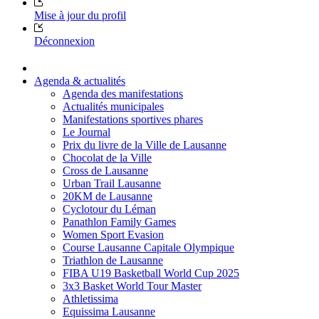
Mise à jour du profil
Déconnexion
Agenda & actualités
Agenda des manifestations
Actualités municipales
Manifestations sportives phares
Le Journal
Prix du livre de la Ville de Lausanne
Chocolat de la Ville
Cross de Lausanne
Urban Trail Lausanne
20KM de Lausanne
Cyclotour du Léman
Panathlon Family Games
Women Sport Evasion
Course Lausanne Capitale Olympique
Triathlon de Lausanne
FIBA U19 Basketball World Cup 2025
3x3 Basket World Tour Master
Athletissima
Equissima Lausanne