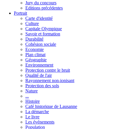
Jury du concours
Editions précédentes
Portrait
Carte d'identité
Culture
Capitale Olympique
Savoir et formation
Durabilité
Cohésion sociale
Economie
Plan climat
Géographie
Environnement
Protection contre le bruit
Qualité de l'air
Rayonnement non-ionisant
Protection des sols
Nature
...
Histoire
Café historique de Lausanne
La démarche
Le livre
Les événements
Population