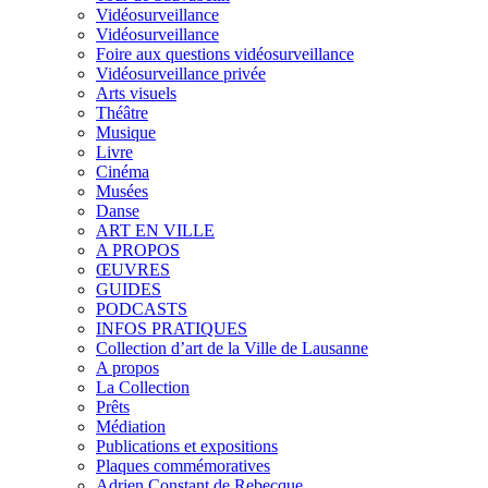
Vidéosurveillance
Vidéosurveillance
Foire aux questions vidéosurveillance
Vidéosurveillance privée
Arts visuels
Théâtre
Musique
Livre
Cinéma
Musées
Danse
ART EN VILLE
A PROPOS
ŒUVRES
GUIDES
PODCASTS
INFOS PRATIQUES
Collection d’art de la Ville de Lausanne
A propos
La Collection
Prêts
Médiation
Publications et expositions
Plaques commémoratives
Adrien Constant de Rebecque