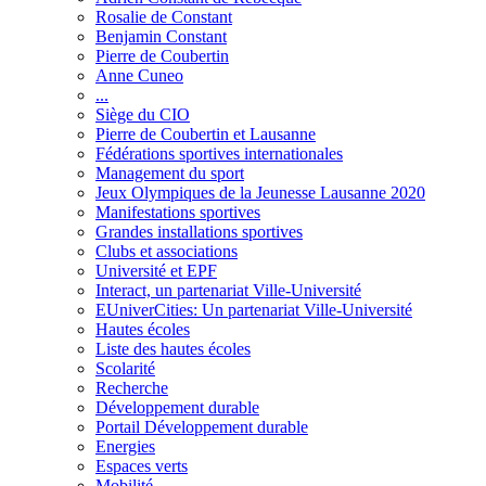
Rosalie de Constant
Benjamin Constant
Pierre de Coubertin
Anne Cuneo
...
Siège du CIO
Pierre de Coubertin et Lausanne
Fédérations sportives internationales
Management du sport
Jeux Olympiques de la Jeunesse Lausanne 2020
Manifestations sportives
Grandes installations sportives
Clubs et associations
Université et EPF
Interact, un partenariat Ville-Université
EUniverCities: Un partenariat Ville-Université
Hautes écoles
Liste des hautes écoles
Scolarité
Recherche
Développement durable
Portail Développement durable
Energies
Espaces verts
Mobilité