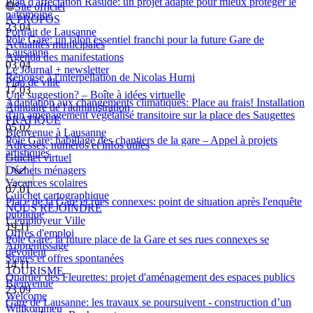
Plan d'affectation Rasude: un projet adapté pour mieux protéger le
Site officiel
patrimoine
À PROPOS
23.04
Portrait de Lausanne
Pôle Gare: un jalon essentiel franchi pour la future Gare de
Actualités municipales
Lausanne
Agenda des manifestations
03.04
Le Journal + newsletter
Réponse à l'interpellation de Nicolas Hurni
Plan de ville
17.03
Une suggestion? – Boîte à idées virtuelle
Adaptation aux changements climatiques: Place au frais! Installation
Annuaire de l'administration
d'un aménagement végétalisé transitoire sur la place des Saugettes
PRATIQUE
05.02
Bienvenue à Lausanne
Pôle Gare: habillage des chantiers de la gare – Appel à projets
Adresses, numéros et infos utiles
artistiques
Guichet virtuel
Déchets ménagers
Vacances scolaires
07.01
Guichet cartographique
Place de la Gare et rues connexes: point de situation après l'enquête
NOUS REJOINDRE
publique
L'employeur Ville
19.11
Offres d'emploi
Pôle Gare: la future place de la Gare et ses rues connexes se
Apprentissage
dévoilent
Stages et offres spontanées
14.11
TOURISME
Quartier des Fleurettes: projet d'aménagement des espaces publics
Bienvenue
23.09
Welcome
Gare de Lausanne: les travaux se poursuivent - construction d’un
Willkommen