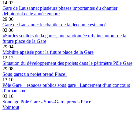
14.02
Gare de Lausanne: plusieurs phases importantes du chantier
débuteront cette année encore
29.06
Gare de Lausanne: le chantier de la décennie est lancé
02.06
«Sur les sentiers de la gare», une randonnée urbaine autour de la
future place de la Gare
29.04
Mobilité apaisée pour la future place de la Gare
12.12
Situation du développement des projets dans le périmètre Pôle Gare
29.08
Sous-gare: un projet prend Place!
13.10
Pôle Gare – espaces publics sous-gare - Lancement d’un concours
d’urbanisme
03.10
Sondage Pôle Gare - Sous-Gare, prends Place!
Voir tout