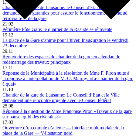
17.03
Chantier de la gare de Lausanne: le Conseil d'Etat et la Ville
demandent des garanties pour assurer le fonctionnement du nœud
ferroviaire et de la gare
21.02
Périmètre Pôle Gare: le quartier de la Rasude se réinvente
19.12
La place de la Gare s’anime pour l’hiver. Inauguration le vendredi
23 décembre
29.11
Réouverture des espaces de chantier de la gare en attendant le
redémarrage des travaux principaux
17.11
Réponse de la Municipalité à la résolution de Mme F. Piron suite à
la réponse à l'interpellation de M. O. Marmy: «Le chantier de la gare
à quai»
11.10
Chantier de la gare de Lausanne: Le Conseil d’Etat et la Ville
demandent une rencontre urgente avec le Conseil fédéral
25.08
Réponse à la question de Mme Françoise Piron «Travaux de la gare
sur pause, quid des riverains?»
17.03
Ouverture d’un compte d’attente — Interface multimodale de la
place de la Gare — Vélostation nord