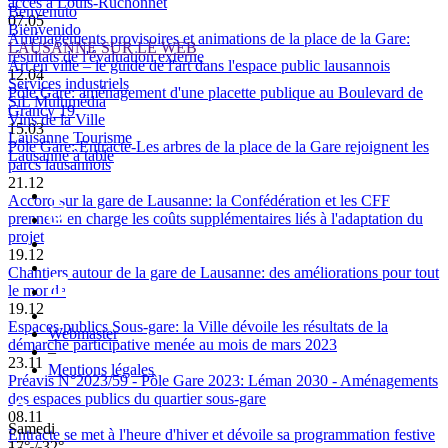
accès à Louis-Ruchonnet
Benvenuto
07.05
Bienvenido
Aménagements provisoires et animations de la place de la Gare:
LAUSANNE SUR LE WEB
résultats de l'évaluation externe
Art en ville – le guide de l'art dans l'espace public lausannois
12.04
Services industriels
Pôle Gare: aménagement d'une placette publique au Boulevard de
SiL Multimédia
Grancy 19
Vins de la Ville
15.03
Lausanne Tourisme
Pôle Gare: Entracte-Les arbres de la place de la Gare rejoignent les
Lausanne à table
parcs lausannois
21.12
Accord sur la gare de Lausanne: la Confédération et les CFF
prennent en charge les coûts supplémentaires liés à l'adaptation du
projet
19.12
Chantiers autour de la gare de Lausanne: des améliorations pour tout
le monde
19.12
Espaces publics Sous-gare: la Ville dévoile les résultats de la
Webmaster
démarche participative menée au mois de mars 2023
–
23.11
Mentions légales
Préavis N°2023/59 - Pôle Gare 2023: Léman 2030 - Aménagements
des espaces publics du quartier sous-gare
08.11
Samedi
Entracte se met à l'heure d'hiver et dévoile sa programmation festive
17° / 32°