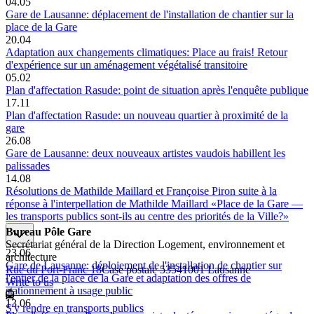
04.05
Gare de Lausanne: déplacement de l'installation de chantier sur la
place de la Gare
20.04
Adaptation aux changements climatiques: Place au frais! Retour
d'expérience sur un aménagement végétalisé transitoire
05.02
Plan d'affectation Rasude: point de situation après l'enquête publique
17.11
Plan d'affectation Rasude: un nouveau quartier à proximité de la
gare
26.08
Gare de Lausanne: deux nouveaux artistes vaudois habillent les
palissades
14.08
Résolutions de Mathilde Maillard et Françoise Piron suite à la
réponse à l'interpellation de Mathilde Maillard «Place de la Gare —
les transports publics sont-ils au centre des priorités de la Ville?»
Bureau Pôle Gare
Secrétariat général de la Direction Logement, environnement et
23.06
architecture
Gare de Lausanne: déploiement de l'installation de chantier sur
Rue du Port-Franc 18
Case postale 5354
1001 Lausanne
l'entier de la place de la Gare et adaptation des offres de
Write to us
stationnement à usage public
13.06
S'y rendre en transports publics