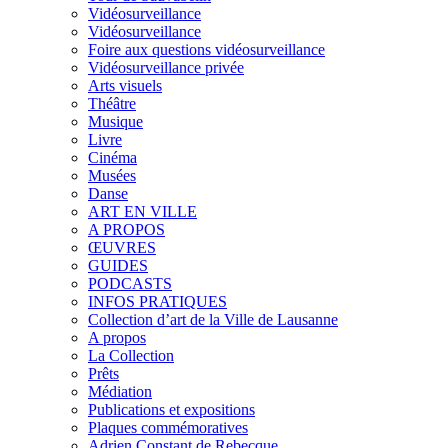
Vidéosurveillance
Vidéosurveillance
Foire aux questions vidéosurveillance
Vidéosurveillance privée
Arts visuels
Théâtre
Musique
Livre
Cinéma
Musées
Danse
ART EN VILLE
A PROPOS
ŒUVRES
GUIDES
PODCASTS
INFOS PRATIQUES
Collection d’art de la Ville de Lausanne
A propos
La Collection
Prêts
Médiation
Publications et expositions
Plaques commémoratives
Adrien Constant de Rebecque