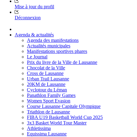
Mise à jour du profil
Déconnexion
Agenda & actualités
Agenda des manifestations
Actualités municipales
Manifestations sportives phares
Le Journal
Prix du livre de la Ville de Lausanne
Chocolat de la Ville
Cross de Lausanne
Urban Trail Lausanne
20KM de Lausanne
Cyclotour du Léman
Panathlon Family Games
Women Sport Evasion
Course Lausanne Capitale Olympique
Triathlon de Lausanne
FIBA U19 Basketball World Cup 2025
3x3 Basket World Tour Master
Athletissima
Equissima Lausanne