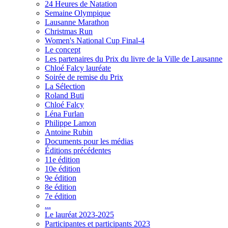
24 Heures de Natation
Semaine Olympique
Lausanne Marathon
Christmas Run
Women's National Cup Final-4
Le concept
Les partenaires du Prix du livre de la Ville de Lausanne
Chloé Falcy lauréate
Soirée de remise du Prix
La Sélection
Roland Buti
Chloé Falcy
Léna Furlan
Philippe Lamon
Antoine Rubin
Documents pour les médias
Éditions précédentes
11e édition
10e édition
9e édition
8e édition
7e édition
...
Le lauréat 2023-2025
Participantes et participants 2023