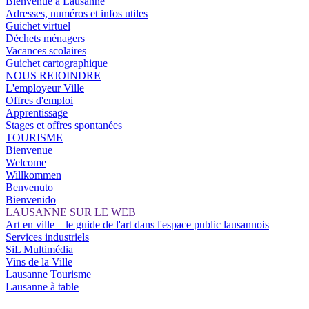
Bienvenue à Lausanne
Adresses, numéros et infos utiles
Guichet virtuel
Déchets ménagers
Vacances scolaires
Guichet cartographique
NOUS REJOINDRE
L'employeur Ville
Offres d'emploi
Apprentissage
Stages et offres spontanées
TOURISME
Bienvenue
Welcome
Willkommen
Benvenuto
Bienvenido
LAUSANNE SUR LE WEB
Art en ville – le guide de l'art dans l'espace public lausannois
Services industriels
SiL Multimédia
Vins de la Ville
Lausanne Tourisme
Lausanne à table