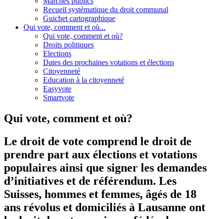
Marchés publics
Recueil systématique du droit communal
Guichet cartographique
Qui vote, comment et où...
Qui vote, comment et où?
Droits politiques
Elections
Dates des prochaines votations et élections
Citoyenneté
Education à la citoyenneté
Easyvote
Smartvote
Qui vote, comment et où?
Le droit de vote comprend le droit de
prendre part aux élections et votations
populaires ainsi que signer les demandes
d’initiatives et de référendum. Les
Suisses, hommes et femmes, âgés de 18
ans révolus et domiciliés à Lausanne ont