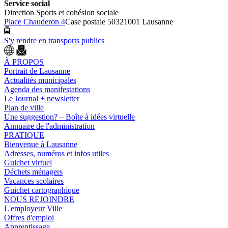
Service social
Direction Sports et cohésion sociale
Place Chauderon 4
Case postale 5032
1001 Lausanne
S'y rendre en transports publics
À PROPOS
Portrait de Lausanne
Actualités municipales
Agenda des manifestations
Le Journal + newsletter
Plan de ville
Une suggestion? – Boîte à idées virtuelle
Annuaire de l'administration
PRATIQUE
Bienvenue à Lausanne
Adresses, numéros et infos utiles
Guichet virtuel
Déchets ménagers
Vacances scolaires
Guichet cartographique
NOUS REJOINDRE
L'employeur Ville
Offres d'emploi
Apprentissage