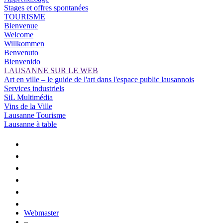
Stages et offres spontanées
TOURISME
Bienvenue
Welcome
Willkommen
Benvenuto
Bienvenido
LAUSANNE SUR LE WEB
Art en ville – le guide de l'art dans l'espace public lausannois
Services industriels
SiL Multimédia
Vins de la Ville
Lausanne Tourisme
Lausanne à table
Webmaster
–